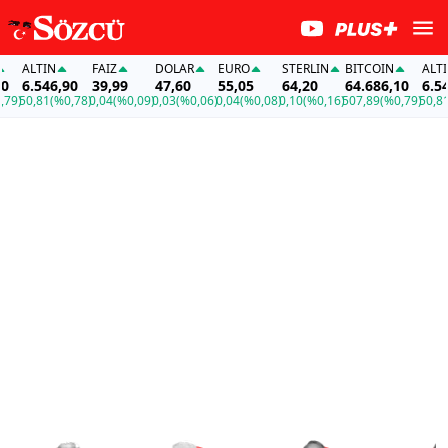
ALTIN
FAİZ
DOLAR
EURO
STERLIN
BITCOIN
ALTIN
6.546,90
39,99
47,60
55,05
64,20
64.686,10
6.546,
)
50,81
(%0,78)
0,04
(%0,09)
0,03
(%0,06)
0,04
(%0,08)
0,10
(%0,16)
507,89
(%0,79)
50,81
(%