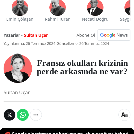
Emin Çölaşan
Rahmi Turan
Necati Doğru
Saygı 
Abone Ol
Yazarlar -
Sultan Uçar
Yayınlanma: 26 Temmuz 2024
Güncelleme: 26 Temmuz 2024
Fransız okulları krizinin
perde arkasında ne var?
Sultan Uçar
Google algoritmasına bırakmayın, okuyacağınız haberi