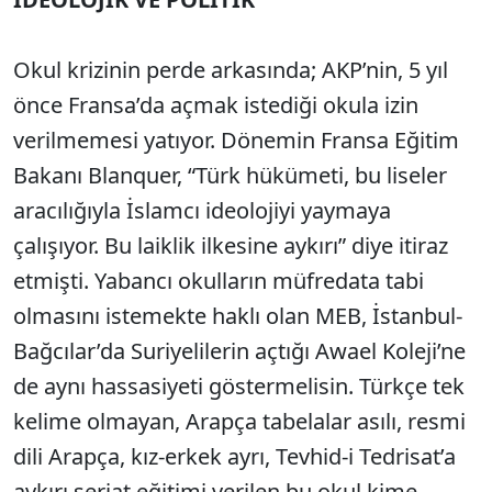
Okul krizinin perde arkasında; AKP’nin, 5 yıl
önce Fransa’da açmak istediği okula izin
verilmemesi yatıyor. Dönemin Fransa Eğitim
Bakanı Blanquer, “Türk hükümeti, bu liseler
aracılığıyla İslamcı ideolojiyi yaymaya
çalışıyor. Bu laiklik ilkesine aykırı” diye itiraz
etmişti. Yabancı okulların müfredata tabi
olmasını istemekte haklı olan MEB, İstanbul-
Bağcılar’da Suriyelilerin açtığı Awael Koleji’ne
de aynı hassasiyeti göstermelisin. Türkçe tek
kelime olmayan, Arapça tabelalar asılı, resmi
dili Arapça, kız-erkek ayrı, Tevhid-i Tedrisat’a
aykırı şeriat eğitimi verilen bu okul kime