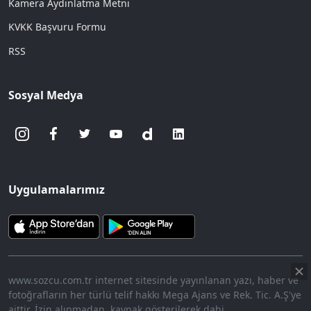
Kamera Aydınlatma Metni
KVKK Başvuru Formu
RSS
Sosyal Medya
Uygulamalarımız
www.sozcu.com.tr internet sitesinde yayınlanan yazı, haber ve
fotoğrafların her türlü telif hakkı Mega Ajans ve Rek. Tic. A.Ş'ye
aittir. İzin alınmadan, kaynak gösterilerek dahi