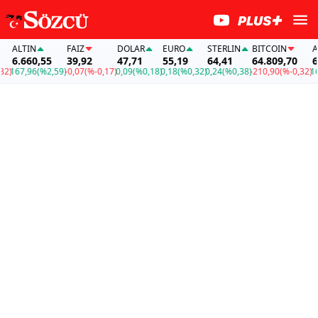
ALTIN
FAİZ
DOLAR
EURO
STERLIN
BITCOIN
ALT
6.660,55
39,92
47,71
55,19
64,41
64.809,70
6.6
)
167,96
(%2,59)
-0,07
(%-0,17)
0,09
(%0,18)
0,18
(%0,32)
0,24
(%0,38)
-210,90
(%-0,32)
167