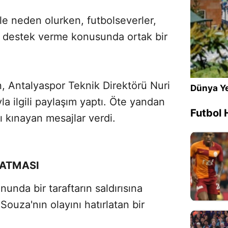
le neden olurken, futbolseverler,
Sesi Aç
'e destek verme konusunda ortak bir
n, Antalyaspor Teknik Direktörü Nuri
Dünya Ye
la ilgili paylaşım yaptı. Öte yandan
Futbol 
 kınayan mesajlar verdi.
LATMASI
nda bir taraftarın saldırısına
ouza'nın olayını hatırlatan bir