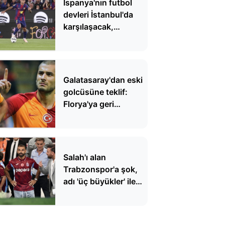
İspanya'nın futbol
devleri İstanbul'da
karşılaşacak,
Arabistan'dan
vazgeçtiler
Galatasaray'dan eski
golcüsüne teklif:
Florya'ya geri
dönüyor
Salah'ı alan
Trabzonspor'a şok,
adı 'üç büyükler' ile
anılan dünya yıldızı
reddetti