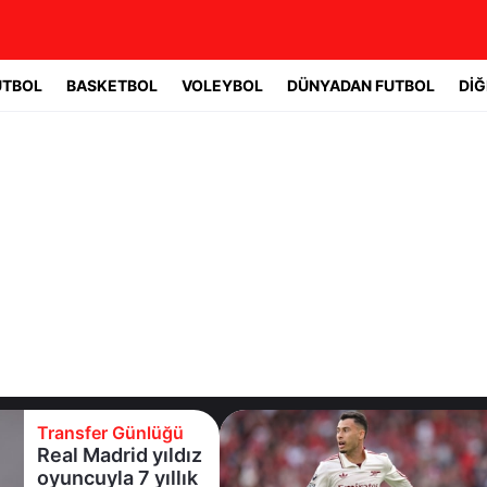
UTBOL
BASKETBOL
VOLEYBOL
DÜNYADAN FUTBOL
DİĞ
Transfer Günlüğü
Galatasaray
Leao'nun