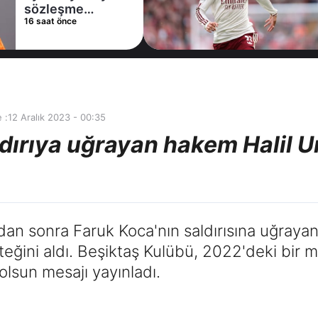
alternatifini
18 saat önce
Arsenal'de buldu
 :
12 Aralık 2023 - 00:35
ldırıya uğrayan hakem Halil 
n sonra Faruk Koca'nın saldırısına uğraya
teğini aldı. Beşiktaş Kulübü, 2022'deki bir 
lsun mesajı yayınladı.