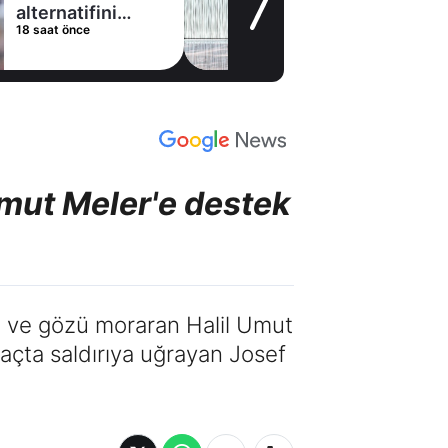
stoperle imzaladı
21 saat önce
Umut Meler'e destek
n ve gözü moraran Halil Umut
maçta saldırıya uğrayan Josef