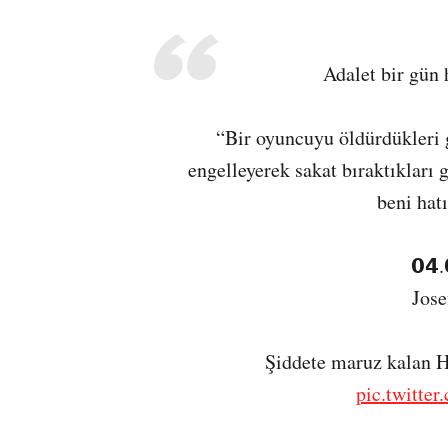
Adalet bir gün 
“Bir oyuncuyu öldürdükleri 
engelleyerek sakat bıraktıkları 
beni hat
𝟬𝟰.
Jose
Şiddete maruz kalan 
pic.twitte