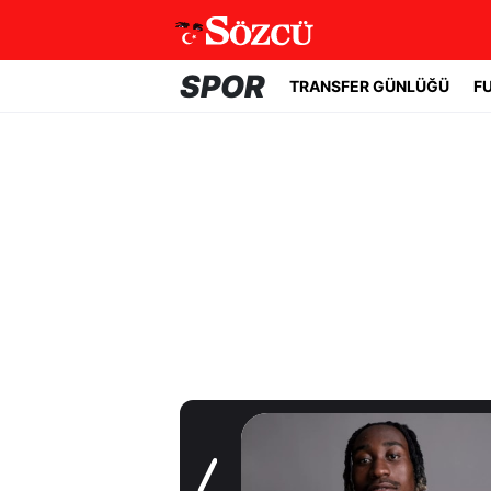
SPOR
TRANSFER GÜNLÜĞÜ
F
Transfer Günlüğü
Real Madrid yıldız
oyuncuyla 7 yıllık