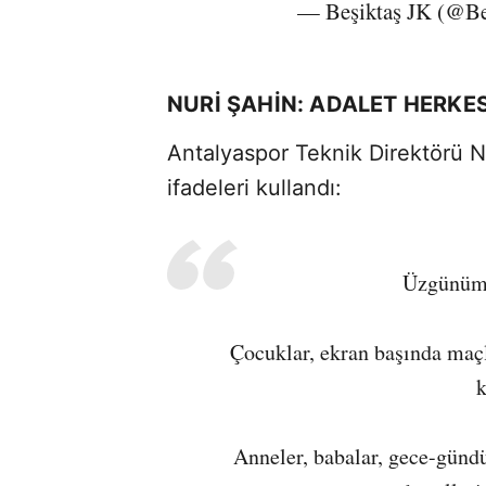
— Beşiktaş JK (@Be
NURİ ŞAHİN: ADALET HERKE
Antalyaspor Teknik Direktörü N
ifadeleri kullandı:
Üzgünüm,
Çocuklar, ekran başında maçla
k
Anneler, babalar, gece-günd