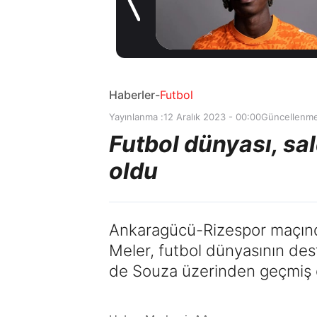
sözleşme
16 saat önce
imzaladı
Haberler
-
Futbol
Yayınlanma :
12 Aralık 2023 - 00:00
Güncellenme
Futbol dünyası, sa
oldu
Ankaragücü-Rizespor maçında
Meler, futbol dünyasının des
de Souza üzerinden geçmiş o