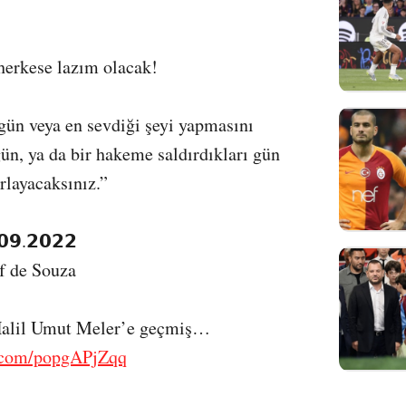
herkese lazım olacak!
gün veya en sevdiği şeyi yapmasını
gün, ya da bir hakeme saldırdıkları gün
ırlayacaksınız.”
𝟬𝟵.𝟮𝟬𝟮𝟮
f de Souza
Halil Umut Meler’e geçmiş…
r.com/popgAPjZqq