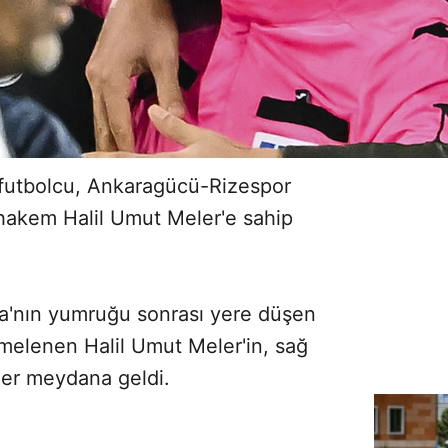
 futbolcu, Ankaragücü-Rizespor
hakem Halil Umut Meler'e sahip
a'nın yumruğu sonrası yere düşen
kmelenen Halil Umut Meler'in, sağ
ler meydana geldi.