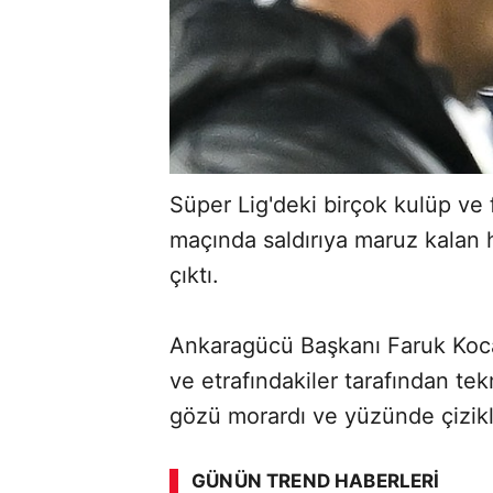
Süper Lig'deki birçok kulüp ve
maçında saldırıya maruz kalan 
çıktı.
Ankaragücü Başkanı Faruk Koc
ve etrafındakiler tarafından te
gözü morardı ve yüzünde çizik
ABERİ OKU
➜
GÜNÜN TREND HABERLERI
00:02
/ 02:14