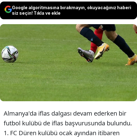
Google algoritmasına bırakmayın, okuyacağınız haberi
siz seçin! Tıkla ve ekle
Almanya'da bir futbol kulübü mali
zorluklar nedeniyle iflas başvurusunda
bulundu. Bölgesel lig kulübü, finansal
krizin etkisiyle resmi olarak iflas sürecine
girdi.
Almanya'da iflas dalgası devam ederken bir
futbol kulübü de iflas başvurusunda bulundu.
1. FC Düren kulübü ocak ayından itibaren