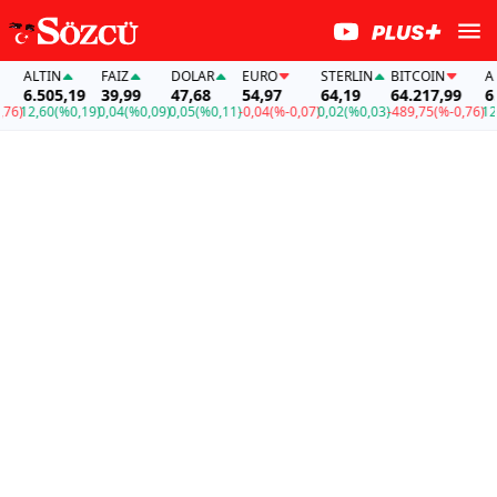
ALTIN
FAİZ
DOLAR
EURO
STERLIN
BITCOIN
ALT
6.505,19
39,99
47,68
54,97
64,19
64.217,99
6.5
)
12,60
(%0,19)
0,04
(%0,09)
0,05
(%0,11)
-0,04
(%-0,07)
0,02
(%0,03)
-489,75
(%-0,76)
12,6