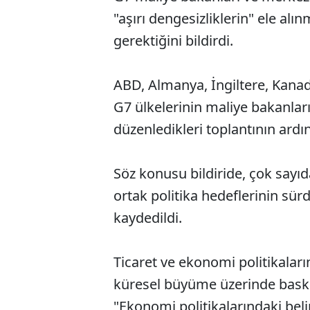
"aşırı dengesizliklerin" ele al
gerektiğini bildirdi.
ABD, Almanya, İngiltere, Kanad
G7 ülkelerinin maliye bakanlar
düzenledikleri toplantının ardın
Söz konusu bildiride, çok sayı
ortak politika hedeflerinin sü
kaydedildi.
Ticaret ve ekonomi politikaları
küresel büyüme üzerinde baskı y
"Ekonomi politikalarındaki bel