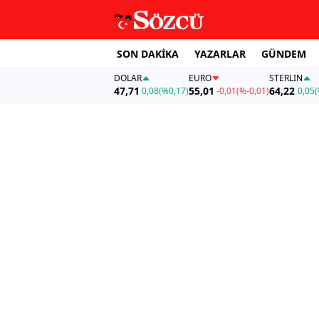
SON DAKİKA
YAZARLAR
GÜNDEM
DOLAR
EURO
STERLIN
47,71
55,01
64,22
0,08
(%0,17)
-0,01
(%-0,01)
0,05
(