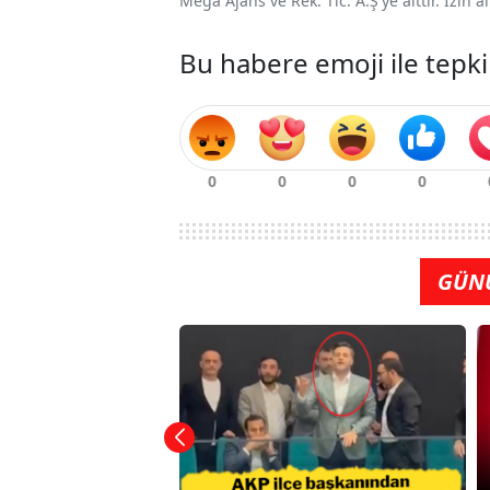
Mega Ajans ve Rek. Tic. A.Ş'ye aittir. İzin
Bu habere emoji ile tepki
GÜN