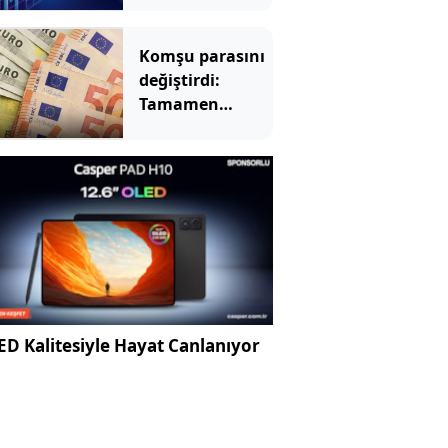
Komşu parasını
değiştirdi:
Tamamen
euroya geçti
D Kalitesiyle Hayat Canlanıyor