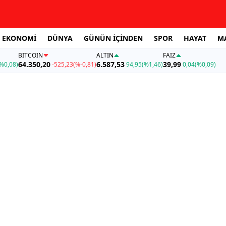
EKONOMİ
DÜNYA
GÜNÜN İÇİNDEN
SPOR
HAYAT
M
BITCOIN
ALTIN
FAİZ
64.350,20
6.587,53
39,99
%0,08)
-525,23
(%-0,81)
94,95
(%1,46)
0,04
(%0,09)