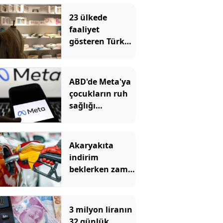
23 ülkede
faaliyet
gösteren Türk
devi kararını
verdi: Ülkedeki
bütün
ABD'de Meta'ya
mağazalarını
çocukların ruh
kapatıyor
sağlığı
nedeniyle 567
milyon dolar
ceza
Akaryakıta
indirim
beklerken zam
geliyor
3 milyon liranın
32 günlük