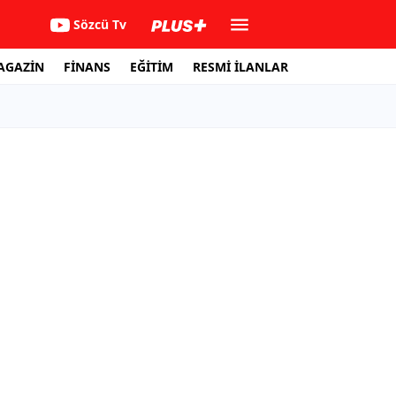
Sözcü Tv
AGAZİN
FİNANS
EĞİTİM
RESMİ İLANLAR