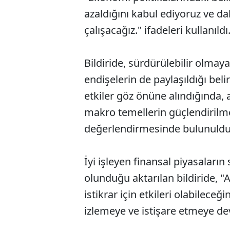
azaldığını kabul ediyoruz ve da
çalışacağız." ifadeleri kullanıldı
Bildiride, sürdürülebilir olmay
endişelerin de paylaşıldığı bel
etkiler göz önüne alındığında, a
makro temellerin güçlendirilmes
değerlendirmesinde bulunuldu
İyi işleyen finansal piyasaları
olunduğu aktarılan bildiride, "
istikrar için etkileri olabilece
izlemeye ve istişare etmeye dev