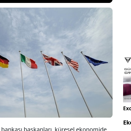
, İngiltere, Kanada, Fransa, İtalya ve Japonya’nın
ları ile merkez bankası başkanları, Kanada’daki
ası yayımladıkları bildiride, küresel ekonomi için
r atma kararlılığını vurguladı.
Exc
Ek
 bankası başkanları, küresel ekonomide