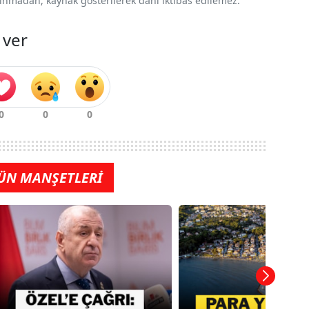
 alınmadan, kaynak gösterilerek dahi iktibas edilemez.
 ver
ÜN MANŞETLERİ