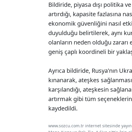
Bildiride, piyasa dışı politika 
artırdığı, kapasite fazlasına na
ekonomik güvenliğini nasıl etkil
duyulduğu belirtilerek, aynı k
olanların neden olduğu zararı e
geniş çaplı koordineli bir yakl
Ayrıca bildiride, Rusya'nın Uk
kınanarak, ateşkes sağlanması
karşılandığı, ateşkesin sağlan
artırmak gibi tüm seçenekleri
kaydedildi.
www.sozcu.com.tr internet sitesinde yayınla