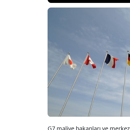
ABD, Almanya
maliye bakan
toplantı sonr
ortak adımla
G7 maliye bakanları ve merkez