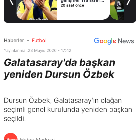
lama
gelişme! Transfer
20 saat önce
iptal oldu
Haberler
-
Futbol
Yayınlanma :
23 Mayıs 2026 - 17:42
Galatasaray'da başkan
yeniden Dursun Özbek
Dursun Özbek, Galatasaray'ın olağan
seçimli genel kurulunda yeniden başkan
seçildi.
Haber Merkezi