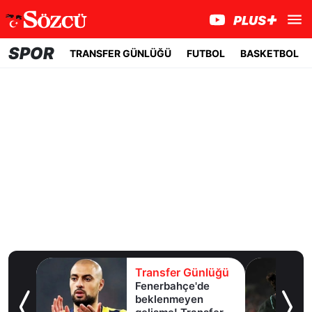
SPOR
TRANSFER GÜNLÜĞÜ
FUTBOL
BASKETBOL
lüğü
Transfer Günlüğü
Fenerbahçe'de
u!
beklenmeyen