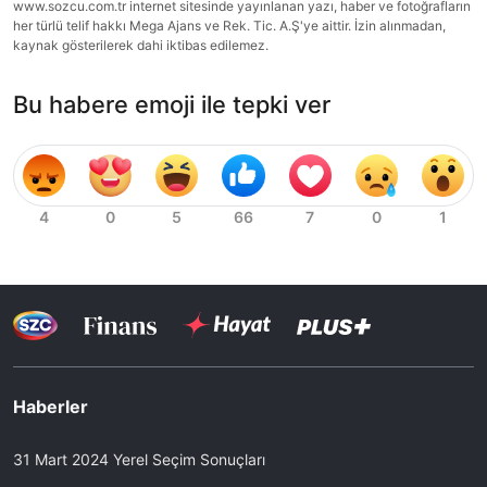
www.sozcu.com.tr internet sitesinde yayınlanan yazı, haber ve fotoğrafların
her türlü telif hakkı Mega Ajans ve Rek. Tic. A.Ş'ye aittir. İzin alınmadan,
kaynak gösterilerek dahi iktibas edilemez.
Bu habere emoji ile tepki ver
Haberler
31 Mart 2024 Yerel Seçim Sonuçları