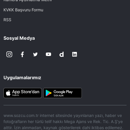
KVKK Başvuru Formu
RSS
Sosyal Medya
Uygulamalarımız
www.sozcu.com.tr internet sitesinde yayınlanan yazı, haber ve
fotoğrafların her türlü telif hakkı Mega Ajans ve Rek. Tic. A.Ş'ye
aittir. İzin alınmadan, kaynak gösterilerek dahi iktibas edilemez.