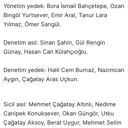
Yönetim yedek: Bora İsmail Bahçetepe, Ozan
SÖZCÜ SON DAKİKA
Bingöl Yurtsever, Emir Aral, Tanur Lara
Yılmaz, Ömer Sarıgül.
Denetim asıl: Sinan Şahin, Gül Rengin
Günay, Hasan Can Külahçıoğlu.
Denetim yedek: Halil Cem Burnaz, Nazımcan
Aygın, Çağatay Aras Uçkun.
Sicil asıl: Mehmet Çağatay Altınlı, Nedime
Canipek Konuksever, Okan Güngör, Utku
Çağatay Aksoy, Berat Uygur, Mehmet Selim