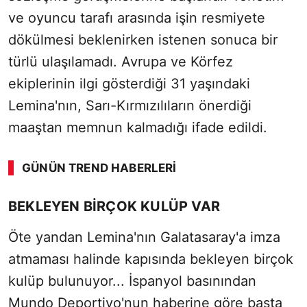
ve oyuncu tarafı arasında işin resmiyete
dökülmesi beklenirken istenen sonuca bir
türlü ulaşılamadı. Avrupa ve Körfez
ekiplerinin ilgi gösterdiği 31 yaşındaki
Lemina'nın, Sarı-Kırmızılıların önerdiği
maaştan memnun kalmadığı ifade edildi.
GÜNÜN TREND HABERLERI
00:01
/ 09:08
BEKLEYEN BİRÇOK KULÜP VAR
Sesi Aç
Öte yandan Lemina'nın Galatasaray'a imza
atmaması halinde kapısında bekleyen birçok
kulüp bulunuyor... İspanyol basınından
Mundo Deportivo'nun haberine göre başta