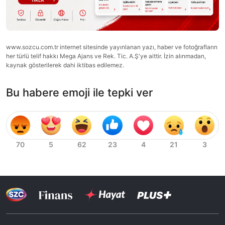
www.sozcu.com.tr internet sitesinde yayınlanan yazı, haber ve fotoğrafların
her türlü telif hakkı Mega Ajans ve Rek. Tic. A.Ş'ye aittir. İzin alınmadan,
kaynak gösterilerek dahi iktibas edilemez.
Bu habere emoji ile tepki ver