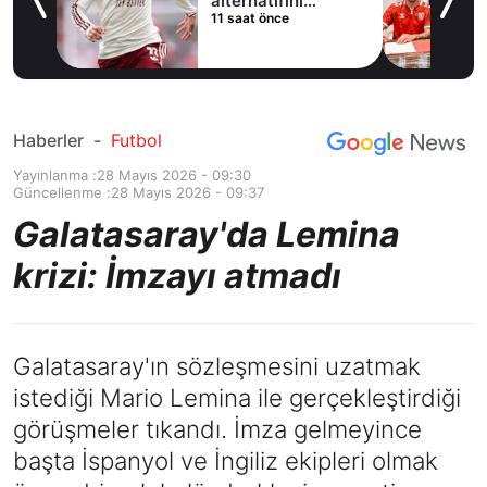
ladı
alternatifini
11 saat önce
Arsenal'de buldu
Haberler
-
Futbol
Yayınlanma :
28 Mayıs 2026 - 09:30
Güncellenme :
28 Mayıs 2026 - 09:37
Galatasaray'da Lemina
krizi: İmzayı atmadı
Galatasaray'ın sözleşmesini uzatmak
istediği Mario Lemina ile gerçekleştirdiği
görüşmeler tıkandı. İmza gelmeyince
başta İspanyol ve İngiliz ekipleri olmak