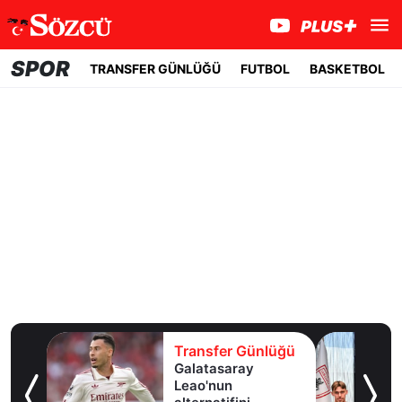
SPOR
TRANSFER GÜNLÜĞÜ
FUTBOL
BASKETBOL
lüğü
Transfer Günlüğü
ldız
Galatasaray
lık
Leao'nun