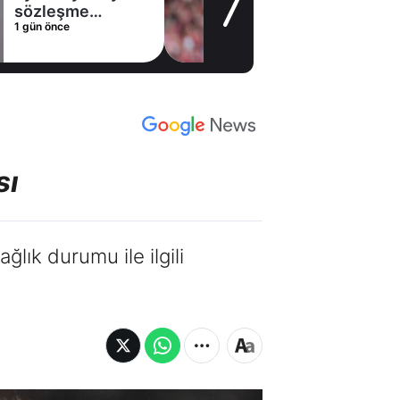
sözleşme
1 gün önce
imzaladı
sı
ık durumu ile ilgili