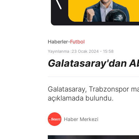
Madrid'den
1 gün önce
Vinicius Junior
kararı
Haberler
-
Futbol
Yayınlanma :
23 Ocak 2024 - 15:58
Galatasaray'dan A
Galatasaray, Trabzonspor maç
açıklamada bulundu.
Haber Merkezi