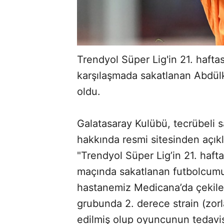
Trendyol Süper Lig'in 21. haft
karşılaşmada sakatlanan Abdülk
oldu.
Galatasaray Kulübü, tecrübeli
hakkında resmi sitesinden açık
"Trendyol Süper Lig’in 21. haf
maçında sakatlanan futbolcumu
hastanemiz Medicana’da çekilen
grubunda 2. derece strain (zorl
edilmiş olup oyuncunun tedavisi