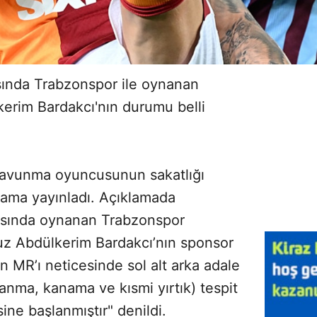
asında Trabzonspor ile oynanan
erim Bardakcı'nın durumu belli
 savunma oyuncusunun sakatlığı
lama yayınladı. Açıklamada
tasında oynanan Trabzonspor
z Abdülkerim Bardakcı’nın sponsor
 MR’ı neticesinde sol alt arka adale
anma, kanama ve kısmi yırtık) tespit
ne başlanmıştır" denildi.