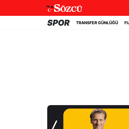
SPOR
TRANSFER GÜNLÜĞÜ
F
Transfer Günlüğü
Geleceği tartışma
konusuydu! Real