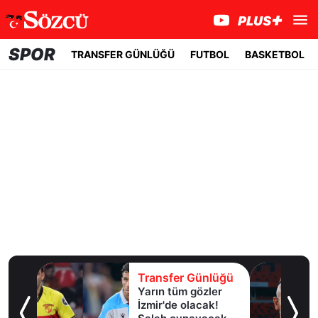
SPOR
TRANSFER GÜNLÜĞÜ
FUTBOL
BASKETBOL
lüğü
Transfer Günlüğü
Yarın tüm gözler
esi!
İzmir'de olacak!