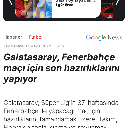
Salah oynayacak
1 gün önce
an
mı?
Haberler
-
Futbol
Yayınlanma :
17 Mayıs 2024 - 16:15
Galatasaray, Fenerbahçe
maçı için son hazırlıklarını
yapıyor
Galatasaray, Süper Lig'in 37. haftasında
Fenerbahçe ile yapacağı maç için
hazırlıklarını tamamlamak üzere. Takım,
Florya'da topla ısınma ve savunma-