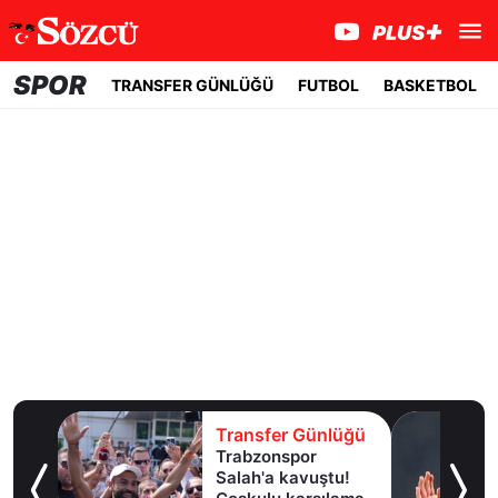
SPOR
TRANSFER GÜNLÜĞÜ
FUTBOL
BASKETBOL
lüğü
Transfer Günlüğü
dan
Trabzonspor
e
Salah'a kavuştu!