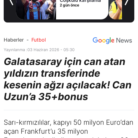
ak
Coşkulu karşılama
2 gün önce
Haberler
-
Futbol
Yayınlanma :
03 Haziran 2026 - 05:30
Galatasaray için can atan
yıldızın transferinde
kesenin ağzı açılacak! Can
Uzun’a 35+bonus
Sarı-kırmızılılar, kapıyı 50 milyon Euro’dan
açan Frankfurt’u 35 milyon