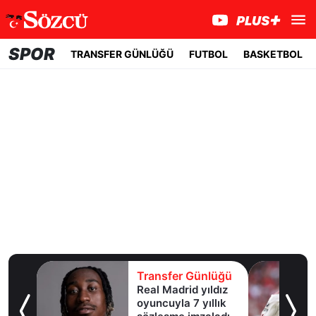
SPOR
TRANSFER GÜNLÜĞÜ
FUTBOL
BASKETBOL
lüğü
Transfer Günlüğü
şına
Real Madrid yıldız
oyuncuyla 7 yıllık