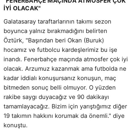
"FENERBAHÇE MAÇINDA ATMOSFER ÇOK
Sesi Aç
İYİ OLACAK"
Galatasaray taraftarlarının takımı sezon
boyunca yalnız bırakmadığını belirten
Öztürk, "Başından beri Okan (Buruk)
hocamız ve futbolcu kardeşlerimiz bu işe
inandı. Fenerbahçe maçında atmosfer çok iyi
olacak. Arzumuz kazanmak ama futbolda ne
kadar iddialı konuşursanız konuşun, maç
bitmeden sonuç belli olmuyor. O yüzden
rakibe saygı duyacağız ve 90 dakikayı
tamamlayacağız. Bizim için yarıştığımız diğer
19 takımın hakkını korumak da önemli." diye
konuştu.