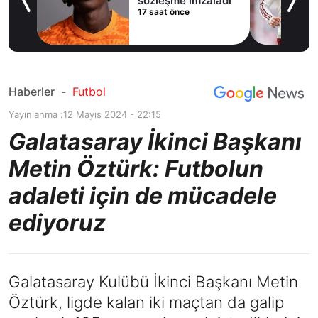
sözleşme imzaladı
17 saat önce
Haberler
-
Futbol
Yayınlanma :
12 Mayıs 2024 - 22:15
Galatasaray İkinci Başkanı
Metin Öztürk: Futbolun
adaleti için de mücadele
ediyoruz
Galatasaray Kulübü İkinci Başkanı Metin
Öztürk, ligde kalan iki maçtan da galip