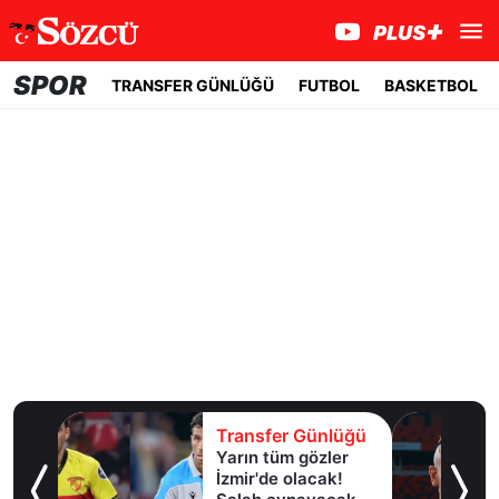
SPOR
TRANSFER GÜNLÜĞÜ
FUTBOL
BASKETBOL
lüğü
Transfer Günlüğü
Yarın tüm gözler
esi!
İzmir'de olacak!