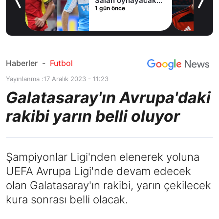
Salah oynayacak
1 gün önce
an
mı?
Haberler
-
Futbol
Yayınlanma :
17 Aralık 2023 - 11:23
Galatasaray'ın Avrupa'daki
rakibi yarın belli oluyor
Şampiyonlar Ligi'nden elenerek yoluna
UEFA Avrupa Ligi'nde devam edecek
olan Galatasaray'ın rakibi, yarın çekilecek
kura sonrası belli olacak.