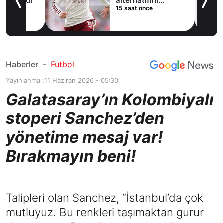
ladı
alternatifini
15 saat önce
Arsenal'de buldu
Haberler
-
Futbol
Yayınlanma :
11 Haziran 2026 - 05:30
Galatasaray’ın Kolombiyalı
stoperi Sanchez’den
yönetime mesaj var!
Bırakmayın beni!
Talipleri olan Sanchez, “İstanbul’da çok
mutluyuz. Bu renkleri taşımaktan gurur