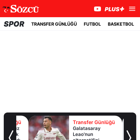
SPOR
TRANSFER GÜNLÜĞÜ
FUTBOL
BASKETBOL
lüğü
Transfer Günlüğü
ldız
Galatasaray
lık
Leao'nun