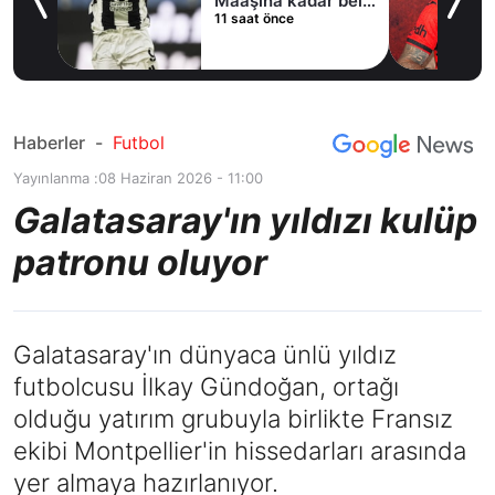
ni
Maaşına kadar belli
11 saat önce
oldu
Haberler
-
Futbol
Yayınlanma :
08 Haziran 2026 - 11:00
Galatasaray'ın yıldızı kulüp
patronu oluyor
Galatasaray'ın dünyaca ünlü yıldız
futbolcusu İlkay Gündoğan, ortağı
olduğu yatırım grubuyla birlikte Fransız
ekibi Montpellier'in hissedarları arasında
yer almaya hazırlanıyor.