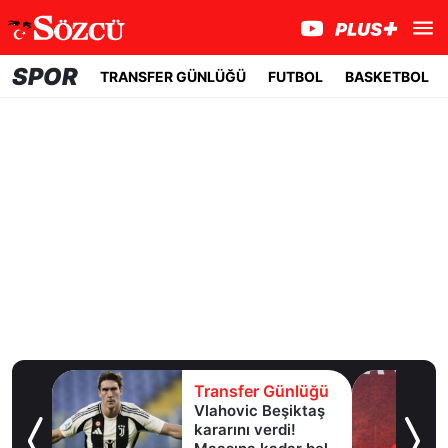
SPOR
TRANSFER GÜNLÜĞÜ
FUTBOL
BASKETBOL
lüğü
Transfer Günlüğü
Vlahovic Beşiktaş
ngiliz
kararını verdi!