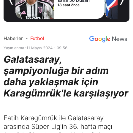
sana 50 Dusan'
18 saat önce
lla
Haberler
-
Futbol
Yayınlanma :
11 Mayıs 2024 - 09:56
Galatasaray,
şampiyonluğa bir adım
daha yaklaşmak için
Karagümrük'le karşılaşıyor
Fatih Karagümrük ile Galatasaray
arasında Süper Lig'in 36. hafta maçı