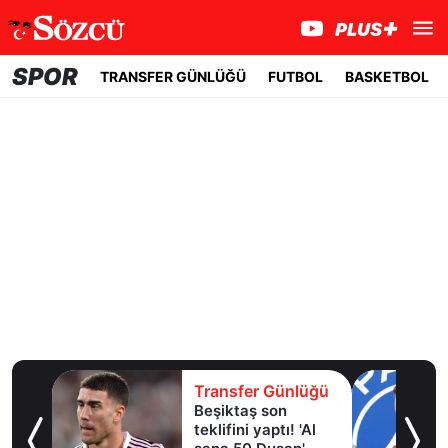
SPOR
TRANSFER GÜNLÜĞÜ
FUTBOL
BASKETBOL
ğü
Transfer Günlüğü
Beşiktaş son
i
teklifini yaptı! 'Al