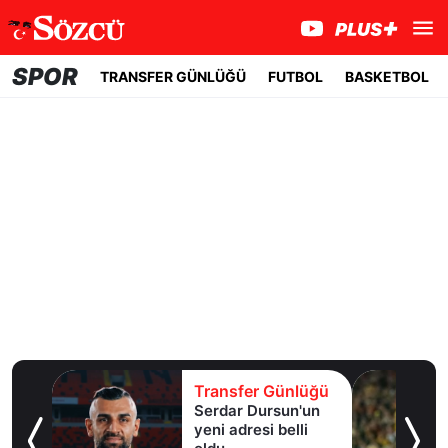
SPOR
TRANSFER GÜNLÜĞÜ
FUTBOL
BASKETBOL
lüğü
Transfer Günlüğü
er
Serdar Dursun'un
k!
yeni adresi belli