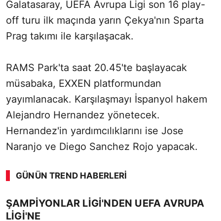
Galatasaray, UEFA Avrupa Ligi son 16 play-
off turu ilk maçında yarın Çekya'nın Sparta
Prag takımı ile karşılaşacak.
RAMS Park'ta saat 20.45'te başlayacak
müsabaka, EXXEN platformundan
yayımlanacak. Karşılaşmayı İspanyol hakem
Alejandro Hernandez yönetecek.
Hernandez'in yardımcılıklarını ise Jose
Naranjo ve Diego Sanchez Rojo yapacak.
GÜNÜN TREND HABERLERI
00:03
/ 08:15
ŞAMPİYONLAR LİGİ'NDEN UEFA AVRUPA
Sesi Aç
LİGİ'NE