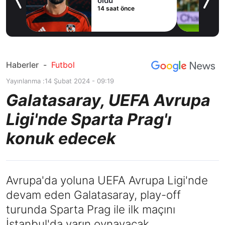
cak
oldu
14 saat önce
Haberler
-
Futbol
Yayınlanma :
14 Şubat 2024 - 09:19
Galatasaray, UEFA Avrupa
Ligi'nde Sparta Prag'ı
konuk edecek
Avrupa'da yoluna UEFA Avrupa Ligi'nde
devam eden Galatasaray, play-off
turunda Sparta Prag ile ilk maçını
İstanbul'da yarın oynayacak.