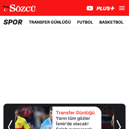
SPOR
TRANSFER GÜNLÜĞÜ
FUTBOL
BASKETBOL
lüğü
Transfer Günlüğü
Yarın tüm gözler
esi!
İzmir'de olacak!