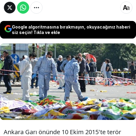
Google algoritmasına bırakmayın, okuyacağınız haberi
siz seçin! Tıkla ve ekle
Ankara Garı önünde 10 Ekim 2015'te 101
kişinin yaşamını yitirdiği bombalı terör
saldırısına ilişkin davada savcı, tutuklu sanık
Erman Ekici için toplam 102 kez ağırlaştırılmış
müebbet hapisle cezası talep etti.
Ankara Garı önünde 10 Ekim 2015'te terör