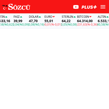
FAİZ
DOLAR
EURO
STERLIN
BITCOIN
ALTIN
,16
39,99
47,70
55,01
64,22
64.314,00
6.533,16
%0,62)
0,04
(%0,09)
0,08
(%0,16)
-0,01
(%-0,01)
0,05
(%0,08)
-231,63
(%-0,36)
40,58
(%0,62