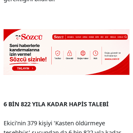
6 BİN 822 YILA KADAR HAPİS TALEBİ
Ekici'nin 379 kişiyi 'Kasten öldürmeye
teşebbüs' suçundan da 6 bin 822 yıla kadar