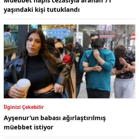
Müebbet hapis cezasıyla aranan 71
yaşındaki kişi tutuklandı
İlginizi Çekebilir
Ayşenur'un babası ağırlaştırılmış
müebbet istiyor