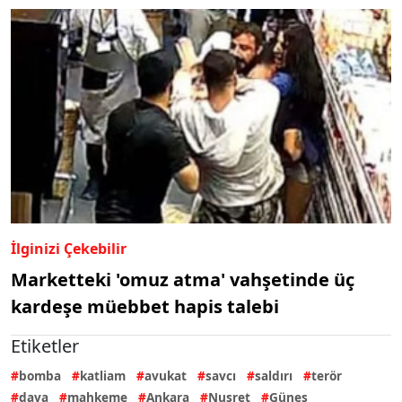
İlginizi Çekebilir
Marketteki 'omuz atma' vahşetinde üç
kardeşe müebbet hapis talebi
Etiketler
bomba
katliam
avukat
savcı
saldırı
terör
dava
mahkeme
Ankara
Nusret
Güneş