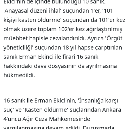
Ekici'nin de içinde bulunduğu 10 sanık,
'Anayasal düzeni ihlal' suçundan 1'er, '101
kişiyi kasten öldürme' suçundan da 101'er kez
olmak üzere toplam 102'er kez ağırlaştırılmış
müebbet hapisle cezalandırıldı. Ayrıca 'Örgüt
yöneticiliği' suçundan 18 yıl hapse çarptırılan
sanık Erman Ekinci ile firari 16 sanık
hakkındaki dava dosyasının da ayrılmasına
hükmedildi.
16 sanık ile Erman Ekici'nin, 'İnsanlığa karşı
suç' ve 'Kasten öldürme' suçlarından Ankara
4'üncü Ağır Ceza Mahkemesinde
yargılanmasına devam edildi. Duruşmada,