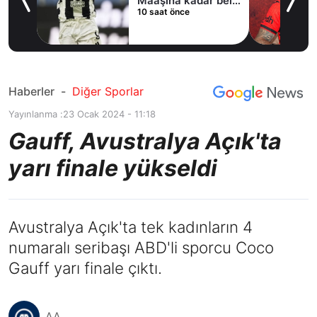
ni
Maaşına kadar belli
10 saat önce
oldu
Haberler
-
Diğer Sporlar
Yayınlanma :
23 Ocak 2024 - 11:18
Gauff, Avustralya Açık'ta
yarı finale yükseldi
Avustralya Açık'ta tek kadınların 4
numaralı seribaşı ABD'li sporcu Coco
Gauff yarı finale çıktı.
AA