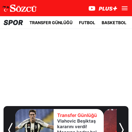
SPOR
TRANSFER GÜNLÜĞÜ
FUTBOL
BASKETBOL
lüğü
Transfer Günlüğü
Vlahovic Beşiktaş
ngiliz
kararını verdi!