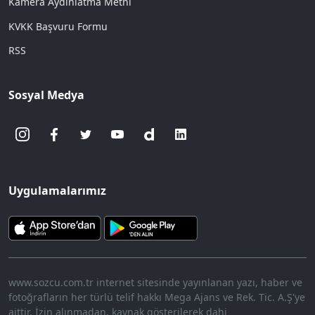
Kamera Aydınlatma Metni
KVKK Başvuru Formu
RSS
Sosyal Medya
Uygulamalarımız
www.sozcu.com.tr internet sitesinde yayınlanan yazı, haber ve
fotoğrafların her türlü telif hakkı Mega Ajans ve Rek. Tic. A.Ş'ye
aittir. İzin alınmadan, kaynak gösterilerek dahi