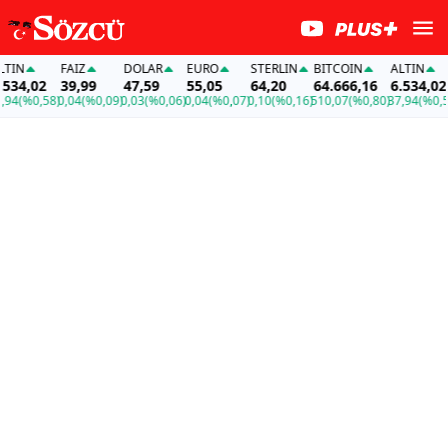
IN
FAİZ
DOLAR
EURO
STERLIN
BITCOIN
ALTIN
34,02
39,99
47,59
55,05
64,20
64.666,16
6.534,02
4
(%0,58)
0,04
(%0,09)
0,03
(%0,06)
0,04
(%0,07)
0,10
(%0,16)
510,07
(%0,80)
37,94
(%0,58)