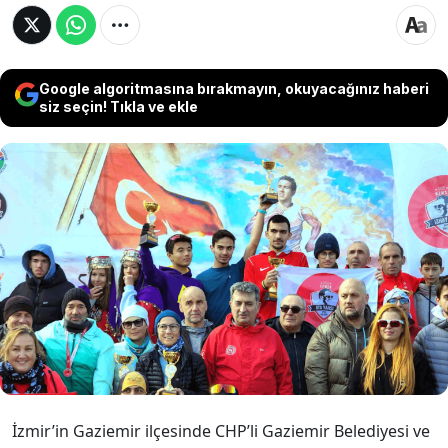
Google algoritmasına bırakmayın, okuyacağınız haberi
siz seçin! Tıkla ve ekle
İzmir’in Gaziemir ilçesinde bu yıl 5. Kez
düzenlenen Gazi Ata Dağ Koşusu yarışması
bugün yapıldı. Yarışmaya katılan 400 sporcu
Gaziemir’de çıkan yangınlarda kül olan
alanlara ellerindeki tohumları attı.
İzmir’in Gaziemir ilçesinde CHP’li Gaziemir Belediyesi ve