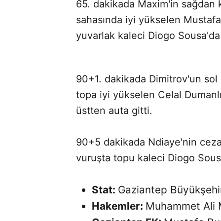
65. dakikada Maxim'in sağdan k
sahasında iyi yükselen Mustafa
yuvarlak kaleci Diogo Sousa'da 
90+1. dakikada Dimitrov'un sol
topa iyi yükselen Celal Dumanl
üstten auta gitti.
90+5 dakikada Ndiaye'nin ceza 
vuruşta topu kaleci Diogo Sousa
Stat:
Gaziantep Büyükşeh
Hakemler:
Muhammet Ali M