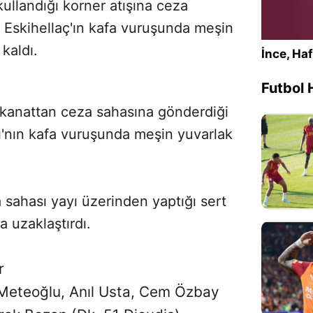
ullandığı korner atışına ceza
 Eskihellaç'ın kafa vuruşunda meşin
kaldı.
İnce, Haf
Futbol 
 kanattan ceza sahasına gönderdiği
ı'nın kafa vuruşunda meşin yuvarlak
sahası yayı üzerinden yaptığı sert
 uzaklaştırdı.
ir
eteoğlu, Anıl Usta, Cem Özbay