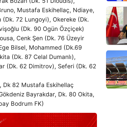
ak Bozan (Dk. 51 Dioudis),
Bruno, Mustafa Eskihellaç, Ndiaye,
 (Dk. 72 Lungoyi), Okereke (Dk.
rvişoğlu (Dk. 90 Ogün Özçiçek)
ousa, Cenk Şen (Dk. 76 Üzeyir
, Ege Bilsel, Mohammed (Dk.69
kita (Dk. 87 Celal Dumanlı),
r (Dk. 62 Dimitrov), Seferi (Dk. 62
 Dk 82 Mustafa Eskihellaç
Gökdeniz Bayrakdar, Dk. 80 Okita,
Sipay Bodrum FK)