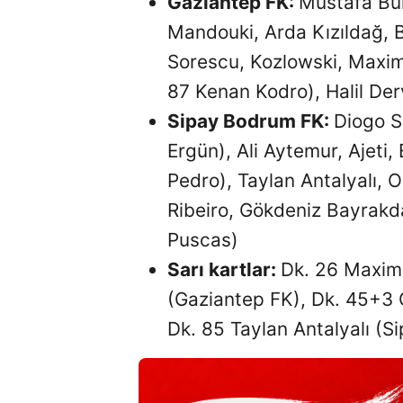
Gaziantep FK:
Mustafa Bur
Mandouki, Arda Kızıldağ, 
Sorescu, Kozlowski, Maxim
87 Kenan Kodro), Halil De
Sipay Bodrum FK:
Diogo S
Ergün), Ali Aytemur, Ajeti
Pedro), Taylan Antalyalı, O
Ribeiro, Gökdeniz Bayrakda
Puscas)
Sarı kartlar:
Dk. 26 Maxim,
(Gaziantep FK), Dk. 45+3 
Dk. 85 Taylan Antalyalı (