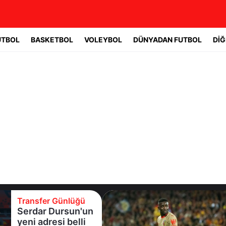
UTBOL
BASKETBOL
VOLEYBOL
DÜNYADAN FUTBOL
DİĞ
Transfer Günlüğü
Galatasaray'a
sürpriz orta saha