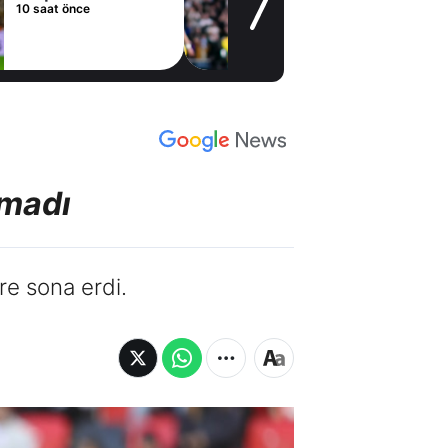
Madrid'den
21 saat önce
Vinicius Junior
kararı
kmadı
e sona erdi.