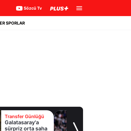
Sözcü Tv
ER SPORLAR
Transfer Günlüğü
Geleceği tartışma
konusuydu! Real