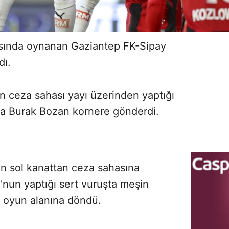
tasında oynanan Gaziantep FK-Sipay
ı.
ın ceza sahası yayı üzerinden yaptığı
fa Burak Bozan kornere gönderdi.
un sol kanattan ceza sahasına
Sesi Aç
'nun yaptığı sert vuruşta meşin
k oyun alanına döndü.