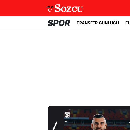
SPOR
TRANSFER GÜNLÜĞÜ
F
Transfer Günlüğü
Serdar Dursun'un
yeni adresi belli