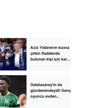
Aziz Yıldırım'ın kızına
çirkin ifadelerde
bulunan kişi için karar
verildi
Galatasaray'ın da
gündemindeydi! Genç
oyuncu evden
çıkarken şoka uğradı