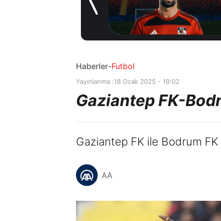
oldu
8 saat önce
Haberler
-
Futbol
Yayınlanma :
18 Ocak 2025 - 19:02
Gaziantep FK-Bodr
Gaziantep FK ile Bodrum FK 
AA