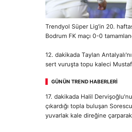
Trendyol Süper Lig'in 20. haf
Bodrum FK maçı 0-0 tamamland
12. dakikada Taylan Antalyalı'n
sert vuruşta topu kaleci Musta
ABERİ OKU
➜
GÜNÜN TREND HABERLERI
00:03
/ 08:15
17. dakikada Halil Dervişoğlu'n
çıkardığı topla buluşan Sorescu
yuvarlak kale direğine çarpara