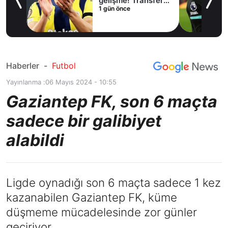
lama
gelişme! Transfer
1 gün önce
iptal oldu
Haberler
-
Futbol
Yayınlanma :
06 Mayıs 2024 - 10:55
Gaziantep FK, son 6 maçta
sadece bir galibiyet
alabildi
Ligde oynadığı son 6 maçta sadece 1 kez
kazanabilen Gaziantep FK, küme
düşmeme mücadelesinde zor günler
geçiriyor.