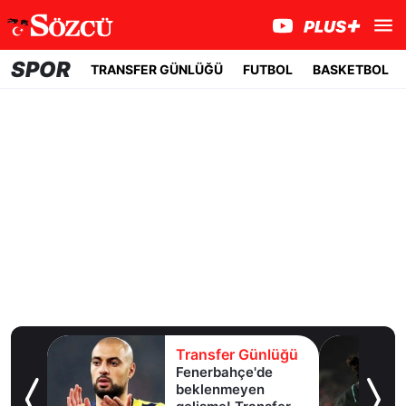
SPOR
TRANSFER GÜNLÜĞÜ
FUTBOL
BASKETBOL
lüğü
Transfer Günlüğü
Fenerbahçe'de
u!
beklenmeyen