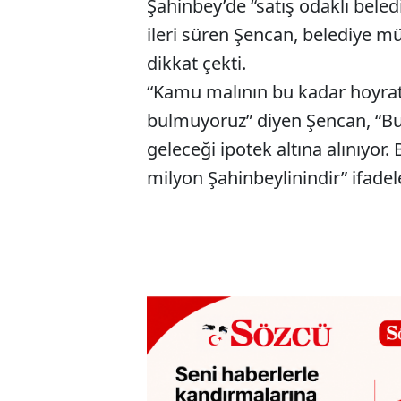
Şahinbey’de “satış odaklı beledi
ileri süren Şencan, belediye m
dikkat çekti.
“Kamu malının bu kadar hoyrat
bulmuyoruz” diyen Şencan, “Bug
geleceği ipotek altına alınıyor. 
milyon Şahinbeylinindir” ifadele