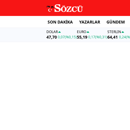
SON DAKİKA
YAZARLAR
GÜNDEM
DOLAR
EURO
STERLIN
47,70
55,19
64,41
0,07
(%0,15)
0,17
(%0,31)
0,24
(%