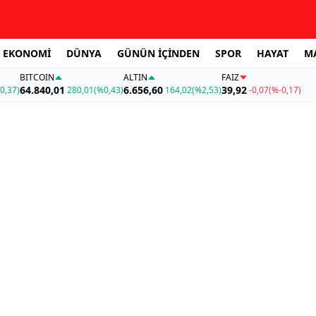
EKONOMİ
DÜNYA
GÜNÜN İÇİNDEN
SPOR
HAYAT
M
BITCOIN
ALTIN
FAİZ
64.840,01
6.656,60
39,92
0,37)
280,01
(%0,43)
164,02
(%2,53)
-0,07
(%-0,17)