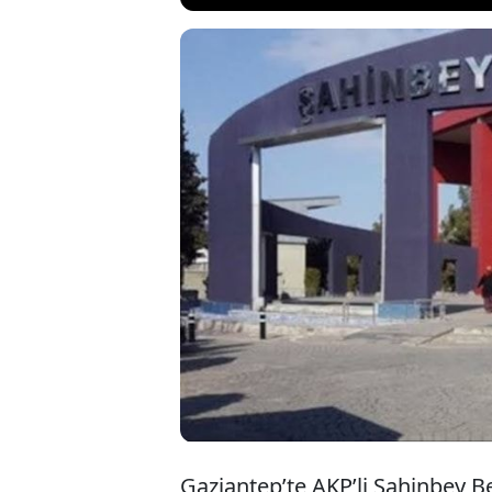
AKP yönetiminde
değerindeki bel
Üyesi Hasan Şen
mallarını satma
korumaktır” de
Gaziantep’te AKP’li Şahinbey Be