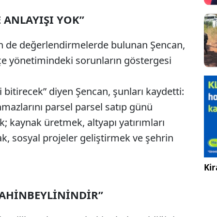
 ANLAYIŞI YOK”
kin de değerlendirmelerde bulunan Şencan,
ütçe yönetimindeki sorunların göstergesi
 bitirecek” diyen Şencan, şunları kaydetti:
ınmazlarını parsel parsel satıp günü
ik; kaynak üretmek, altyapı yatırımları
k, sosyal projeler geliştirmek ve şehrin
Kir
AHİNBEYLİNİNDİR”