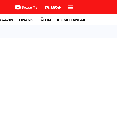
Sözcü Tv
AGAZİN
FİNANS
EĞİTİM
RESMİ İLANLAR