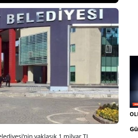
ki Şahinbey Belediyesi’nin yaklaşık 1 milyar TL
ediye arazilerini satışa çıkarmasına CHP’li Meclis
can tepki gösterdi. Şencan, “Belediyecilik kamu
k değil, kaynak üretmek ve kentin geleceğini
di.
OLE
Gü
lediyesi’nin yaklaşık 1 milyar TL