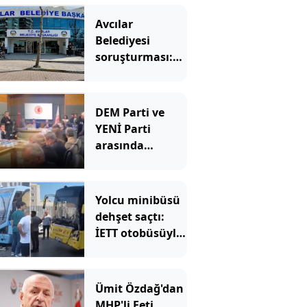
Avcılar
Belediyesi
soruşturması:
12 kişi
tutuklandı
DEM Parti ve
YENİ Parti
arasında
'Demirtaş'
gerginliği!
Salonda sesler
Yolcu minibüsü
aniden yükseldi
dehşet saçtı:
İETT otobüsüyle
kafa kafaya
çarpıştılar
Ümit Özdağ'dan
MHP'li Feti