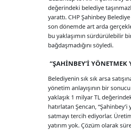
değerindeki belediye taşınmazl
yarattı. CHP Şahinbey Belediye
son dönemde art arda gerçekleşt
bu yaklaşımın sürdürülebilir bi
bağdaşmadığını söyledi.
“ŞAHİNBEY’İ YÖNETMEK 
Belediyenin sık sık arsa satış
yönetim anlayışının bir sonucu 
yaklaşık 1 milyar TL değerindeki
hatırlatan Şencan, “Şahinbey’i
satmayı tercih ediyorlar. Üreti
yatırım yok. Çözüm olarak sürek