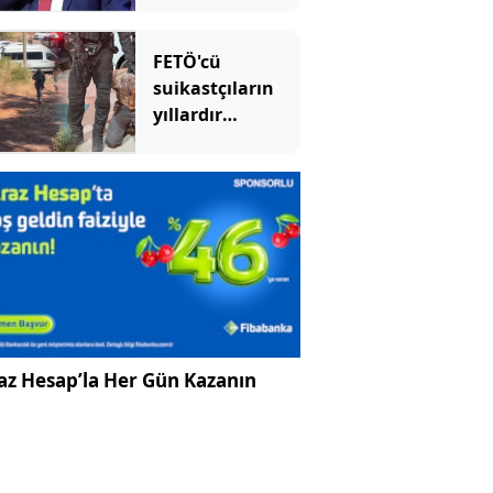
FETÖ'cü
suikastçıların
yıllardır
sakladıkları
silahlar aranıyor
az Hesap’la Her Gün Kazanın