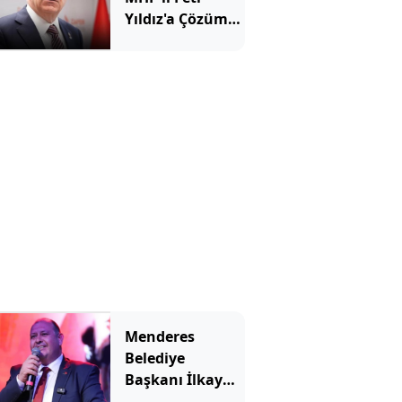
Yıldız'a Çözüm
süreci tepkisi
Menderes
Belediye
Başkanı İlkay
Çiçek tutuklandı