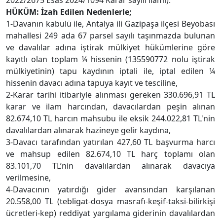
2022/2675 Esas 2024/1094 Karar sayılı ilamı).
HÜKÜM: İzah Edilen Nedenlerle;
1-Davanın kabulü ile, Antalya ili Gazipaşa ilçesi Beyobası
mahallesi 249 ada 67 parsel sayılı taşınmazda bulunan
ve davalılar adına iştirak mülkiyet hükümlerine göre
kayıtlı olan toplam ¼ hissenin (135590772 nolu iştirak
mülkiyetinin) tapu kaydının iptali ile, iptal edilen ¼
hissenin davacı adına tapuya kayıt ve tesciline,
2-Karar tarihi itibariyle alınması gereken 330.696,91 TL
karar ve ilam harcından, davacılardan peşin alınan
82.674,10 TL harcın mahsubu ile eksik 244.022,81 TL'nin
davalılardan alınarak hazineye gelir kaydına,
3-Davacı tarafından yatırılan 427,60 TL başvurma harcı
ve mahsup edilen 82.674,10 TL harç toplamı olan
83.101,70 TL’nin davalılardan alınarak davacıya
verilmesine,
4-Davacının yatırdığı gider avansından karşılanan
20.558,00 TL (tebligat-dosya masrafı-keşif-taksi-bilirkişi
ücretleri-kep) reddiyat yargılama giderinin davalılardan