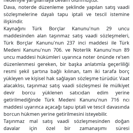
nedeniyle yargılamaya devam olunmuştur.
Dava, noterde düzenleme şeklinde yapılan satış vaadi
sözleşmelerine dayalı tapu iptali ve tescil istemine
ilişkindir.
Kaynağını Türk Borçlar Kanunu'nun 29 uncu
maddesinden alan taşınmaz satış vaadi sözleşmeleri,
Türk Borçlar Kanunu'nun 237 inci maddesi ile Türk
Medeni Kanunu'nun 706. ve Noterlik Kanunu'nun 89
uncu maddesi hükümleri uyarınca noter önünde re’sen
düzenlenmesi gereken, bir başka anlatımla geçerliliği
resmi şekil şartına bağlı kılınan, tam iki tarafa borç
yükleyen ve kişisel hak sağlayan sözleşme türüdür. Vaat
alacaklısı, taşınmaz satış vaadi sözleşmesi ile mülkiyet
devir borcu yüklenen satıcıdan edim yerine
getirilmediğinde Türk Medeni Kanunu'nun 716 ncı
maddesi uyarınca açacağı tapu iptali ve tescil davasında
borcun hükmen yerine getirilmesini isteyebilir.
Taşınmaz mal satış vaadi sözleşmesinden doğan
davalar için özel bir zamanaşımı süresi