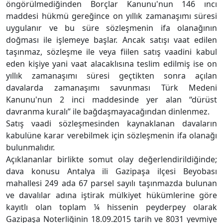
öngörülmediğinden Borçlar Kanunu'nun 146 ıncı
maddesi hükmü gereğince on yıllık zamanaşımı süresi
uygulanır ve bu süre sözleşmenin ifa olanağının
doğması ile işlemeye başlar. Ancak satışı vaat edilen
taşınmaz, sözleşme ile veya fiilen satış vaadini kabul
eden kişiye yani vaat alacaklısına teslim edilmiş ise on
yıllık zamanaşımı süresi geçtikten sonra açılan
davalarda zamanaşımı savunması Türk Medeni
Kanunu'nun 2 inci maddesinde yer alan “dürüst
davranma kuralı” ile bağdaşmayacağından dinlenmez.
Satış vaadi sözleşmesinden kaynaklanan davaların
kabulüne karar verebilmek için sözleşmenin ifa olanağı
bulunmalıdır.
Açıklananlar birlikte somut olay değerlendirildiğinde;
dava konusu Antalya ili Gazipaşa ilçesi Beyobası
mahallesi 249 ada 67 parsel sayılı taşınmazda bulunan
ve davalılar adına iştirak mülkiyet hükümlerine göre
kayıtlı olan toplam ¼ hissenin peyderpey olarak
Gazipaşa Noterliğinin 18.09.2015 tarih ve 8031 yevmiye