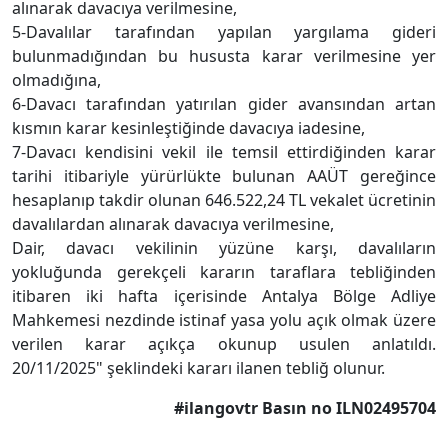
alınarak davacıya verilmesine,
5-Davalılar tarafından yapılan yargılama gideri
bulunmadığından bu hususta karar verilmesine yer
olmadığına,
6-Davacı tarafından yatırılan gider avansından artan
kısmın karar kesinleştiğinde davacıya iadesine,
7-Davacı kendisini vekil ile temsil ettirdiğinden karar
tarihi itibariyle yürürlükte bulunan AAÜT gereğince
hesaplanıp takdir olunan 646.522,24 TL vekalet ücretinin
davalılardan alınarak davacıya verilmesine,
Dair, davacı vekilinin yüzüne karşı, davalıların
yokluğunda gerekçeli kararın taraflara tebliğinden
itibaren iki hafta içerisinde Antalya Bölge Adliye
Mahkemesi nezdinde istinaf yasa yolu açık olmak üzere
verilen karar açıkça okunup usulen anlatıldı.
20/11/2025" şeklindeki kararı ilanen tebliğ olunur.
#ilangovtr Basın no ILN02495704