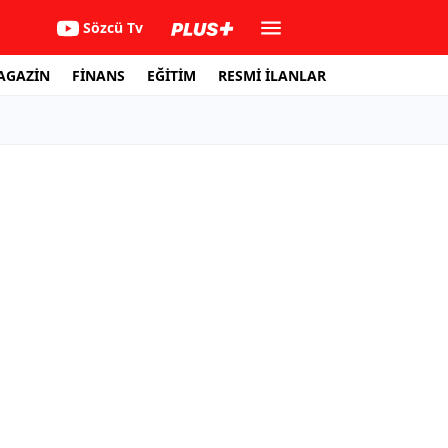
Sözcü Tv
AGAZİN
FİNANS
EĞİTİM
RESMİ İLANLAR