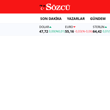
SON DAKİKA
YAZARLAR
GÜNDEM
DOLAR
EURO
STERLIN
47,72
55,16
64,42
0,00
(%0,01)
-0,03
(%-0,06)
0,01
(