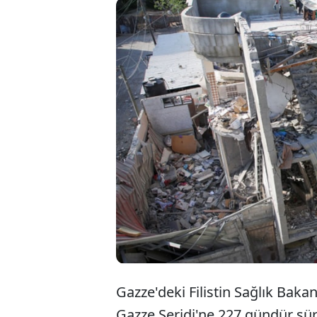
İs
Ga
ya
Gazze'deki Filistin Sağlık Bakan
Gazze Şeridi'ne 227 gündür sürdü