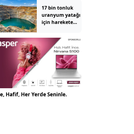
17 bin tonluk
uranyum yatağı
için harekete
geçtiler: 47
noktada sondaj
yapılacak
e, Hafif, Her Yerde Seninle.