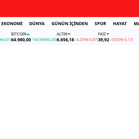
EKONOMİ
DÜNYA
GÜNÜN İÇİNDEN
SPOR
HAYAT
M
BITCOIN
ALTIN
FAİZ
64.980,00
6.656,18
39,92
%0,01)
194,99
(%0,30)
-4,37
(%-0,07)
-0,07
(%-0,17)