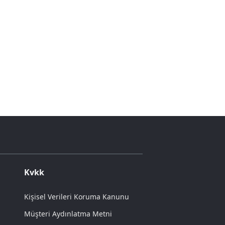
Kvkk
Kişisel Verileri Koruma Kanunu
Müşteri Aydınlatma Metni