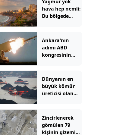
Yağmur yok
hava hep nemli:
Bu bölgede
dışarı çıkan
sırılsıklam
oluyor
Ankara'nın
adımı ABD
kongresinin
kayıtlarında
ortaya çıktı
Dünyanın en
büyük kömür
üreticisi olan
ülke karanlıkta
kaldı: Elektrik
kesildi
Zincirlenerek
gömülen 79
kişinin gizemi