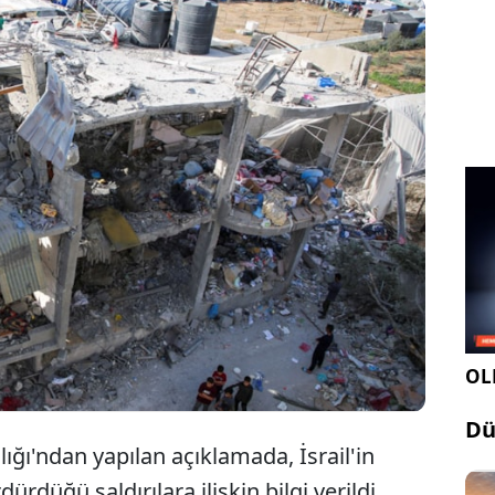
rail'in 227 gündür saldırılarını sürdürdüğü
zze'de son 24 saatte 106 Filistinli öldü, 176'sı da
ralandı. Can kaybı 35 bin 562'ye çıktı.
OLE
Dü
lığı'ndan yapılan açıklamada, İsrail'in
rdüğü saldırılara ilişkin bilgi verildi.