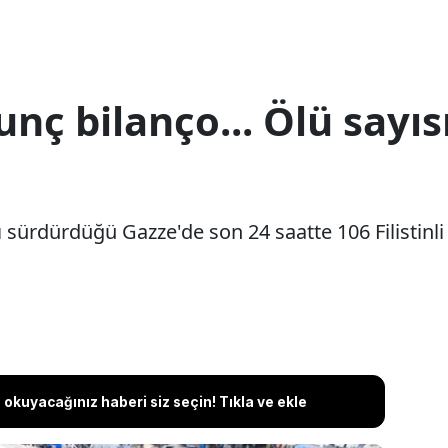
nç bilanço... Ölü sayıs
nı sürdürdüğü Gazze'de son 24 saatte 106 Filistinli
okuyacağınız haberi siz seçin! Tıkla ve ekle