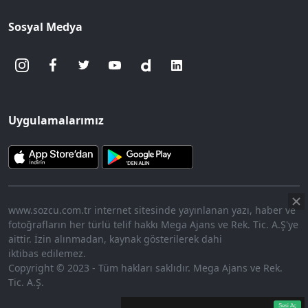
Sosyal Medya
Uygulamalarımız
www.sozcu.com.tr internet sitesinde yayınlanan yazı, haber ve
fotoğrafların her türlü telif hakkı Mega Ajans ve Rek. Tic. A.Ş'ye
aittir. İzin alınmadan, kaynak gösterilerek dahi
iktibas edilemez.
Copyright © 2023 - Tüm hakları saklıdır. Mega Ajans ve Rek.
Tic. A.Ş.
360p
Loaded
:
Sesi
9.11%
Aç
Sesi Aç