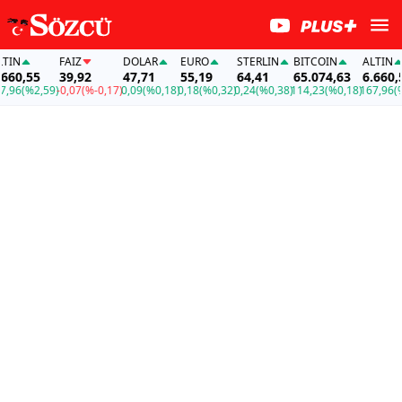
FAİZ
DOLAR
EURO
STERLIN
BITCOIN
ALTIN
,55
39,92
47,71
55,19
64,41
65.074,63
6.660,55
(%2,59)
-0,07
(%-0,17)
0,09
(%0,18)
0,18
(%0,32)
0,24
(%0,38)
114,23
(%0,18)
167,96
(%2,5