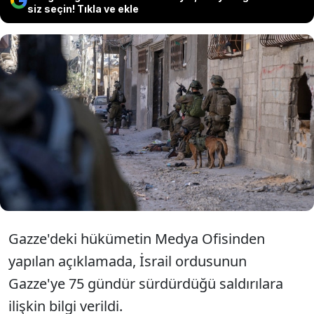
siz seçin! Tıkla ve ekle
Filistin hükümeti, İsrail'in Gazze'de
devam eden saldırılarında ölen
Filistinlilerin sayısının 20 bini aştığını
duyurdu.
Gazze'deki hükümetin Medya Ofisinden
yapılan açıklamada, İsrail ordusunun
Gazze'ye 75 gündür sürdürdüğü saldırılara
ilişkin bilgi verildi.