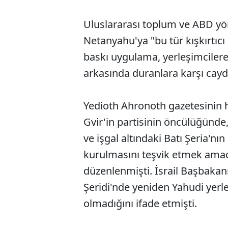
Uluslararası toplum ve ABD yö
Netanyahu'ya "bu tür kışkırtıcı
baskı uygulama, yerleşimcilere,
arkasında duranlara karşı caydı
Yedioth Ahronoth gazetesinin h
Gvir'in partisinin öncülüğünde
ve işgal altındaki Batı Şeria'nı
kurulmasını teşvik etmek amac
düzenlenmişti. İsrail Başbaka
Şeridi'nde yeniden Yahudi yerl
olmadığını ifade etmişti.