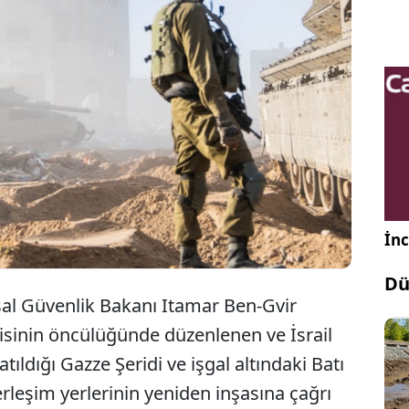
Filistin, Gazze'de yasa dışı Yahudi yerleşim
birimi kurma çağrısı konferansını kınadı.
İnc
Dü
Ulusal Güvenlik Bakanı Itamar Ben-Gvir
tisinin öncülüğünde düzenlenen ve İsrail
ldığı Gazze Şeridi ve işgal altındaki Batı
erleşim yerlerinin yeniden inşasına çağrı