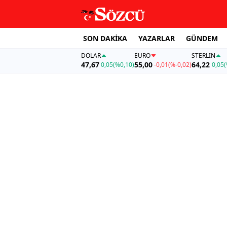
SON DAKİKA
YAZARLAR
GÜNDEM
DOLAR
EURO
STERLIN
47,67
55,00
64,22
0,05
(%0,10)
-0,01
(%-0,02)
0,05
(