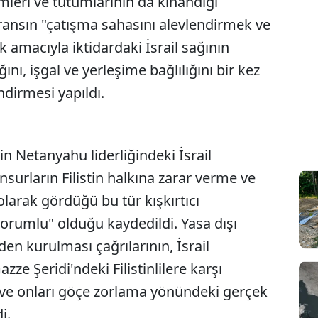
leri ve tutumlarının da kınandığı
ansın "çatışma sahasını alevlendirmek ve
amacıyla iktidardaki İsrail sağının
nı, işgal ve yerleşime bağlılığını bir kez
dirmesi yapıldı.
 Netanyahu liderliğindeki İsrail
surların Filistin halkına zarar verme ve
larak gördüğü bu tür kışkırtıcı
orumlu" olduğu kaydedildi. Yasa dışı
den kurulması çağrılarının, İsrail
ze Şeridi'ndeki Filistinlilere karşı
ve onları göçe zorlama yönündeki gerçek
di.