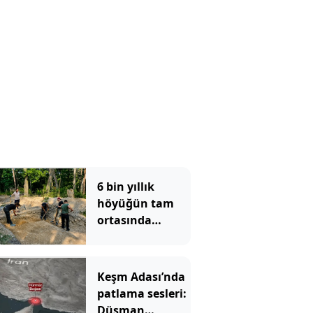
artıyor
6 bin yıllık
höyüğün tam
ortasında
bulundu:
Yıllardır kimse
fark etmemiş
Keşm Adası’nda
patlama sesleri:
Düşman