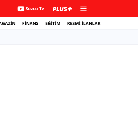
Sözcü Tv
AGAZİN
FİNANS
EĞİTİM
RESMİ İLANLAR