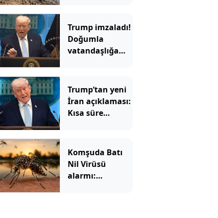
hazine bulundu
Trump imzaladı!
Doğumla
vatandaşlığa
yeni
kısıtlamalar
Trump’tan yeni
İran açıklaması:
Kısa süre
içinde…
Komşuda Batı
Nil Virüsü
alarmı:
Sivrisineklerden
yayılıyor, vaka
sayısı hızla