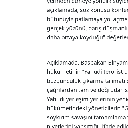
yerinden etmeye yönelik söylem
açıklamada, söz konusu konfer
bütünüyle patlamaya yol açmak 
gerçek yüzünü, barış düşmanlığı
daha ortaya koyduğu" değerlen
Açıklamada, Başbakan Binyamin
hükümetinin "Yahudi terörist un
bozgunculuk çıkarma talimatı o
çağrılardan tam ve doğrudan s
Yahudi yerleşim yerlerinin yeni
hükümetindeki yöneticilerin "Gaz
soykırım savaşını tamamlama 
niyetlerini yansıttığı" ifade edil