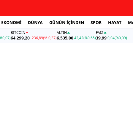
EKONOMİ
DÜNYA
GÜNÜN İÇİNDEN
SPOR
HAYAT
M
BITCOIN
ALTIN
FAİZ
64.299,20
6.535,00
39,99
%0,07)
-236,89
(%-0,37)
42,42
(%0,65)
0,04
(%0,09)