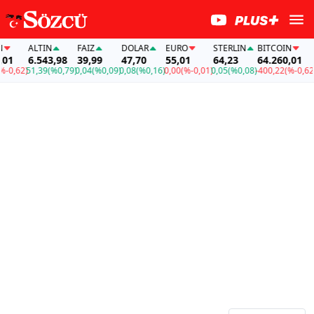
ALTIN
FAİZ
DOLAR
EURO
STERLIN
BITCOIN
ALT
6.543,98
39,99
47,70
55,01
64,23
64.260,01
6.5
62)
51,39
(%0,79)
0,04
(%0,09)
0,08
(%0,16)
0,00
(%-0,01)
0,05
(%0,08)
-400,22
(%-0,62)
51,3