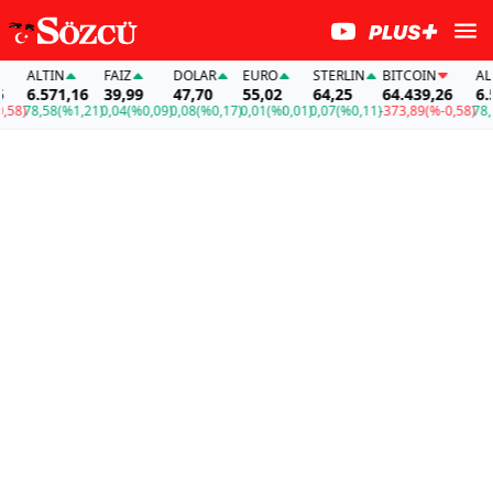
ALTIN
FAİZ
DOLAR
EURO
STERLIN
BITCOIN
ALT
6.571,16
39,99
47,70
55,02
64,25
64.439,26
6.5
58)
78,58
(%1,21)
0,04
(%0,09)
0,08
(%0,17)
0,01
(%0,01)
0,07
(%0,11)
-373,89
(%-0,58)
78,5