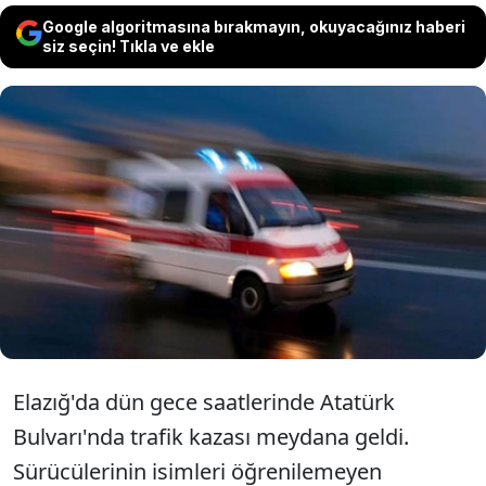
Google algoritmasına bırakmayın, okuyacağınız haberi
siz seçin! Tıkla ve ekle
Elazığ'da sürücüleri öğrenilemeyen iki
otomobil çarpıştı. Çarpışan
otomobillerde bulunan 4 kişi
yaralanarak hastaneye kaldırıldı.
Elazığ'da dün gece saatlerinde Atatürk
Bulvarı'nda trafik kazası meydana geldi.
Sürücülerinin isimleri öğrenilemeyen