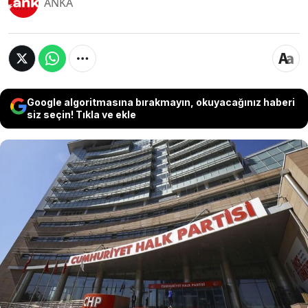
ANKA
Google algoritmasına bırakmayın, okuyacağınız haberi
siz seçin! Tıkla ve ekle
Gelecek Partisi Genel Başkan Vekili Ayhan Sefer
Üstün, CHP'nin 38. Olağan Kurultayı'na ilişkin
tartışmalar üzerinden yaptığı değerlendirmede,
parti kongrelerinin yasal süreler içinde
gerçekleştirilmemesi halinde CHP'nin seçimlere
katılma yeterliliğini kaybedebileceğini öne sürdü.