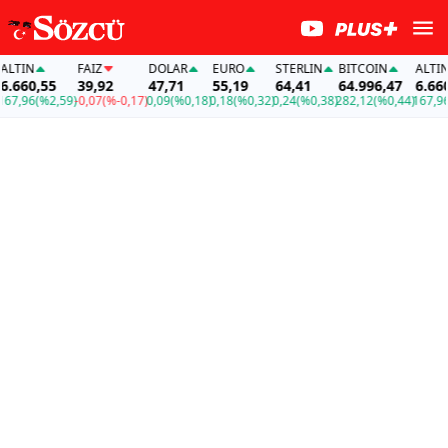
TIN
FAİZ
DOLAR
EURO
STERLIN
BITCOIN
ALTIN
660,55
39,92
47,71
55,19
64,41
64.996,47
6.660,5
,96
(%2,59)
-0,07
(%-0,17)
0,09
(%0,18)
0,18
(%0,32)
0,24
(%0,38)
282,12
(%0,44)
167,96
(%