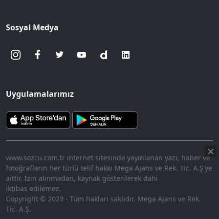
Sosyal Medya
Uygulamalarımız
www.sozcu.com.tr internet sitesinde yayınlanan yazı, haber ve
fotoğrafların her türlü telif hakkı Mega Ajans ve Rek. Tic. A.Ş'ye
aittir. İzin alınmadan, kaynak gösterilerek dahi
iktibas edilemez.
Copyright © 2023 - Tüm hakları saklıdır. Mega Ajans ve Rek.
Tic. A.Ş.
360p
Loaded
:
Sesi
7.19%