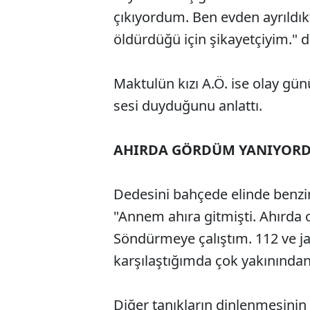
çıkıyordum. Ben evden ayrıldı
öldürdüğü için şikayetçiyim." 
Maktulün kızı A.Ö. ise olay günü
sesi duyduğunu anlattı.
AHIRDA GÖRDÜM YANIYOR
Dedesini bahçede elinde benzin
"Annem ahıra gitmişti. Ahırda
Söndürmeye çalıştım. 112 ve 
karşılaştığımda çok yakınından
Diğer tanıkların dinlenmesini