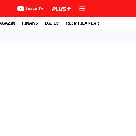
Sözcü Tv
AGAZİN
FİNANS
EĞİTİM
RESMİ İLANLAR