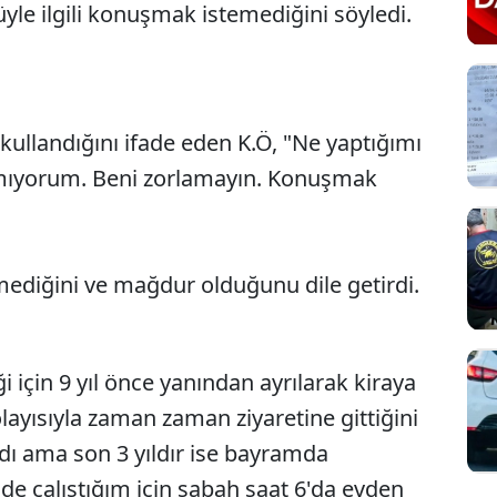
üyle ilgili konuşmak istemediğini söyledi.
kullandığını ifade eden K.Ö, "Ne yaptığımı
Sesi Aç
amıyorum. Beni zorlamayın. Konuşmak
rmediğini ve mağdur olduğunu dile getirdi.
i için 9 yıl önce yanından ayrılarak kiraya
olayısıyla zaman zaman ziyaretine gittiğini
dı ama son 3 yıldır ise bayramda
e çalıştığım için sabah saat 6'da evden