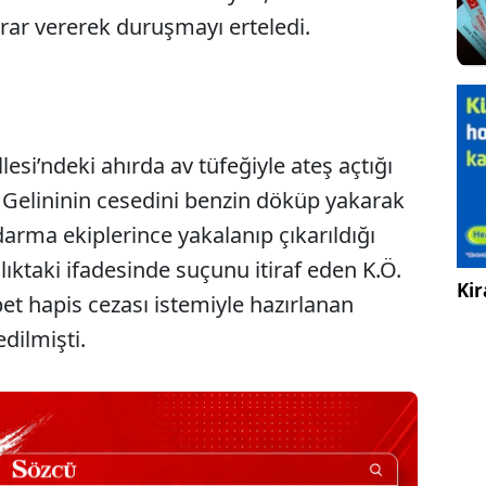
rar vererek duruşmayı erteledi.
esi’ndeki ahırda av tüfeğiyle ateş açtığı
 Gelininin cesedini benzin döküp yakarak
rma ekiplerince yakalanıp çıkarıldığı
lıktaki ifadesinde suçunu itiraf eden K.Ö.
Kir
et hapis cezası istemiyle hazırlanan
ilmişti.