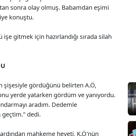
ktan sonra olay olmuş. Babamdan eşimi
diye konuştu.
 işe gitmek için hazırlandığı sırada silah
DU
 şişesiyle gördüğünü belirten A.Ö,
 onu yerde yatarken gördüm ve yanıyordu.
jandarmayı aradım. Dedemle
 geçtim." dedi.
n ardından mahkeme heyeti, K.Ö'nün