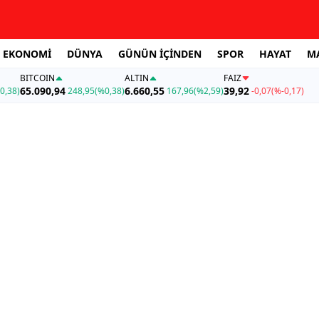
EKONOMİ
DÜNYA
GÜNÜN İÇİNDEN
SPOR
HAYAT
M
BITCOIN
ALTIN
FAİZ
65.090,94
6.660,55
39,92
0,38)
248,95
(%0,38)
167,96
(%2,59)
-0,07
(%-0,17)