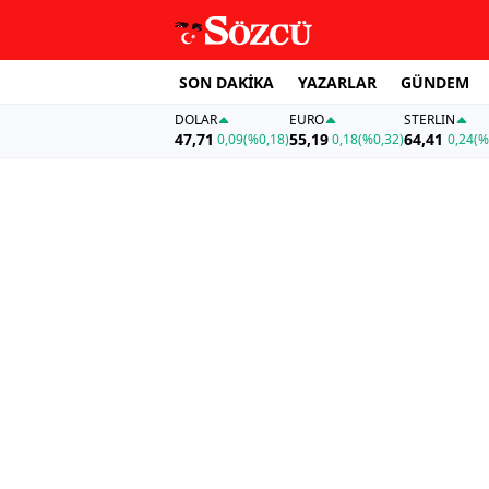
SON DAKİKA
YAZARLAR
GÜNDEM
DOLAR
EURO
STERLIN
47,71
55,19
64,41
0,09
(%0,18)
0,18
(%0,32)
0,24
(%