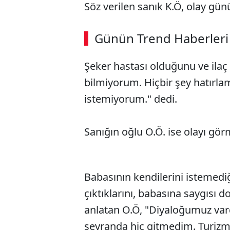
Söz verilen sanık K.Ö, olay gün
ABERİ OKU
➜
Günün Trend Haberleri
00:02
/ 08:06
Şeker hastası olduğunu ve ilaç 
bilmiyorum. Hiçbir şey hatırl
istemiyorum." dedi.
Sanığın oğlu O.Ö. ise olayı gö
Babasının kendilerini istemediğ
çıktıklarını, babasına saygısı d
anlatan O.Ö, "Diyaloğumuz var
seyranda hiç gitmedim. Turizmd