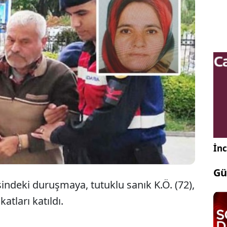
n Seydikemer ilçesinde tartıştığı gelinini ahırda av
e vurarak öldürdükten sonra cesedini yakan sanık,
rşısına çıktı. Duruşmada dikkat çeken ifadeler yer
İnc
Gü
ndeki duruşmaya, tutuklu sanık K.Ö. (72),
atları katıldı.