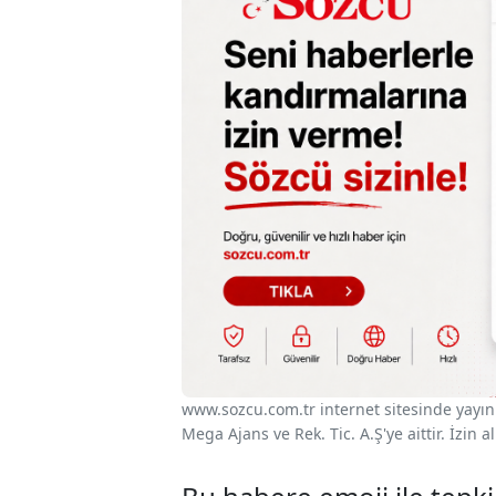
www.sozcu.com.tr internet sitesinde yayınla
Mega Ajans ve Rek. Tic. A.Ş'ye aittir. İzin