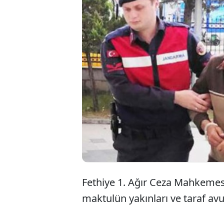
Muğla'nı
tüfeğiyl
hakim ka
aldı.
Fethiye 1. Ağır Ceza Mahkemesi
maktulün yakınları ve taraf avuk