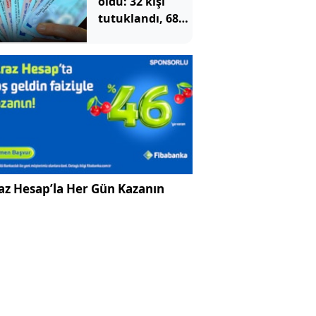
oldu: 32 kişi
tutuklandı, 687
kişinin
vatandaşlığı
iptal edilecek
az Hesap’la Her Gün Kazanın