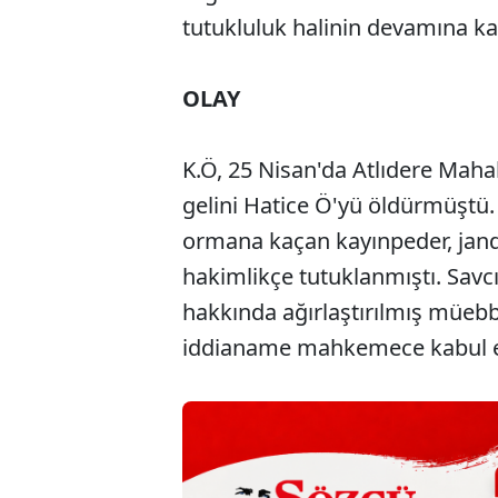
tutukluluk halinin devamına ka
OLAY
K.Ö, 25 Nisan'da Atlıdere Mahall
gelini Hatice Ö'yü öldürmüştü.
ormana kaçan kayınpeder, janda
hakimlikçe tutuklanmıştı. Savcı
hakkında ağırlaştırılmış müebb
iddianame mahkemece kabul ed