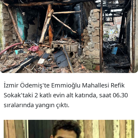
İzmir'in Ödemiş ilçesinde 2 katlı
evde çıkan yangında Emre Kuzum
(19), hayatını kaybetti.
İzmir Ödemiş'te Emmioğlu Mahallesi Refik
Sokak'taki 2 katlı evin alt katında, saat 06.30
sıralarında yangın çıktı.