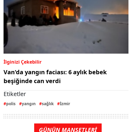
İlginizi Çekebilir
Van'da yangın faciası: 6 aylık bebek
beşiğinde can verdi
Etiketler
polis
yangın
sağlık
İzmir
GÜNÜN MANŞETLERİ