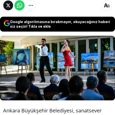
Google algoritmasına bırakmayın, okuyacağınız haberi
siz seçin! Tıkla ve ekle
Ankara Büyükşehir Belediyesi'nin düzenlediği
"Gençlik Parkı Sanat Günleri" tamamlandı. 1
hafta süren etkinlikte, 15 sanatçı ve 10
asistandan oluşan 25 kişilik ekibin tasarladığı
eserler, Gençlik Parkı Büyük Sahne'de
vatandaşların beğenisine sunuldu.
Ankara Büyükşehir Belediyesi, sanatsever