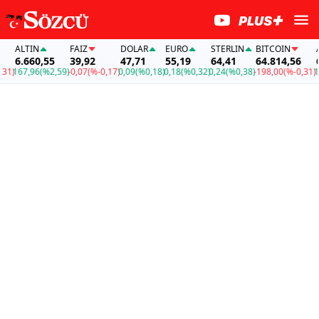
ALTIN
FAİZ
DOLAR
EURO
STERLIN
BITCOIN
ALT
6.660,55
39,92
47,71
55,19
64,41
64.814,56
6.
)
167,96
(%2,59)
-0,07
(%-0,17)
0,09
(%0,18)
0,18
(%0,32)
0,24
(%0,38)
-198,00
(%-0,31)
167