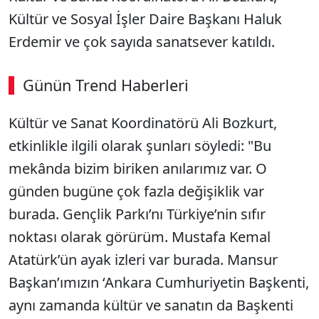
Kültür ve Sosyal İşler Daire Başkanı Haluk
Erdemir ve çok sayıda sanatsever katıldı.
Günün Trend Haberleri
00:02
/ 09:15
Kültür ve Sanat Koordinatörü Ali Bozkurt,
Sesi Aç
etkinlikle ilgili olarak şunları söyledi: "Bu
mekânda bizim biriken anılarımız var. O
günden bugüne çok fazla değişiklik var
burada. Gençlik Parkı’nı Türkiye’nin sıfır
noktası olarak görürüm. Mustafa Kemal
Atatürk’ün ayak izleri var burada. Mansur
Başkan’ımızın ‘Ankara Cumhuriyetin Başkenti,
aynı zamanda kültür ve sanatın da Başkenti