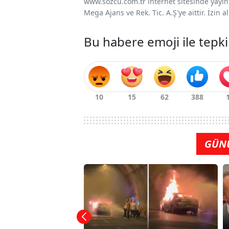
www.sozcu.com.tr internet sitesinde yayınla
Mega Ajans ve Rek. Tic. A.Ş'ye aittir. İzin
Bu habere emoji ile tepki
GÜN