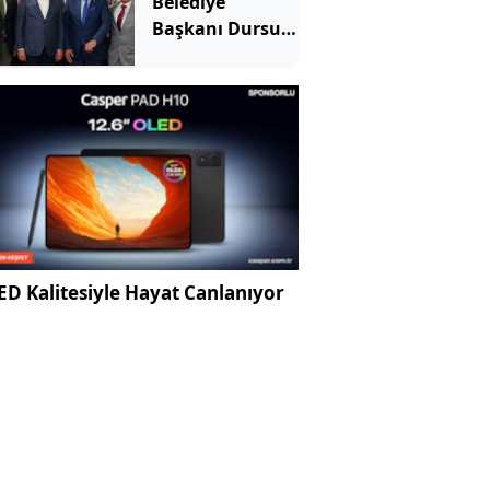
Belediye
Başkanı Dursun
Mirza Yeni
Parti'ye katıldı
D Kalitesiyle Hayat Canlanıyor