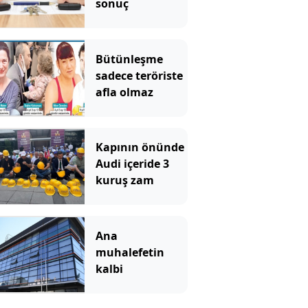
sonuç
Bütünleşme
sadece teröriste
afla olmaz
Kapının önünde
Audi içeride 3
kuruş zam
Ana
muhalefetin
kalbi