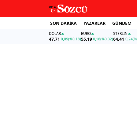
SON DAKİKA
YAZARLAR
GÜNDEM
DOLAR
EURO
STERLIN
47,71
55,19
64,41
0,09
(%0,18)
0,18
(%0,32)
0,24
(%