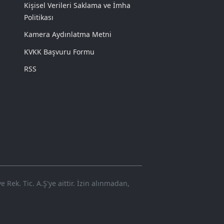
Kişisel Verileri Saklama ve İmha
Politikası
Kamera Aydınlatma Metni
KVKK Başvuru Formu
RSS
Rek. Tic. A.Ş'ye aittir. İzin alınmadan,