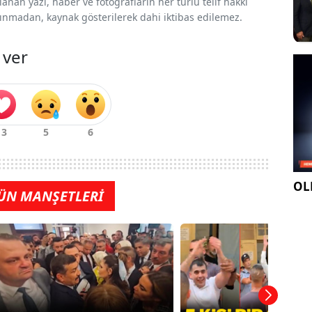
nan yazı, haber ve fotoğrafların her türlü telif hakkı
 alınmadan, kaynak gösterilerek dahi iktibas edilemez.
 ver
OLE
ÜN MANŞETLERİ