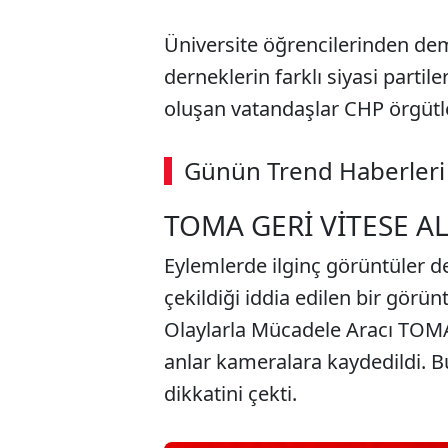
Üniversite öğrencilerinden dem
derneklerin farklı siyasi parti
oluşan vatandaşlar CHP örgütleri
ABERİ OKU
➜
Günün Trend Haberleri
00:02
/ 08:15
TOMA GERİ VİTESE A
Eylemlerde ilginç görüntüler d
çekildiği iddia edilen bir görü
Olaylarla Mücadele Aracı TOMA 
anlar kameralara kaydedildi. B
dikkatini çekti.