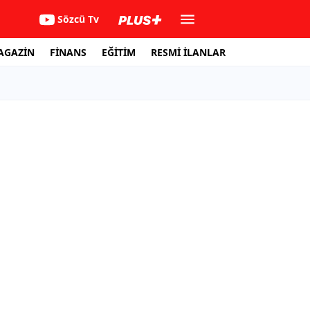
Sözcü Tv
AGAZİN
FİNANS
EĞİTİM
RESMİ İLANLAR