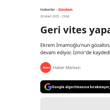
Haberler -
Gündem
20 Mart 2025 - 23:00
Geri vites y
Ekrem İmamoğlu'nun gözaltına 
devam ediyor. İzmir'de kayded
Haber Merkezi
Google algoritmasına bırakmayın, 