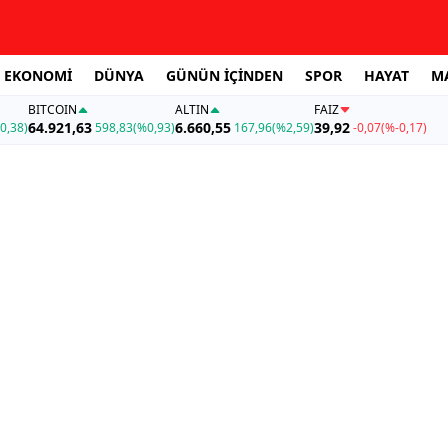
EKONOMİ
DÜNYA
GÜNÜN İÇİNDEN
SPOR
HAYAT
M
BITCOIN
ALTIN
FAİZ
64.921,63
6.660,55
39,92
0,38)
598,83
(%0,93)
167,96
(%2,59)
-0,07
(%-0,17)