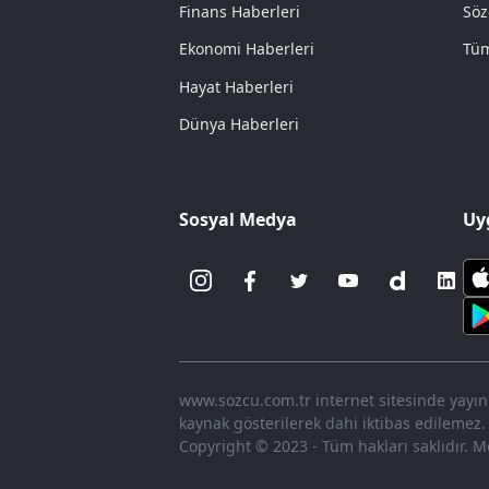
Finans Haberleri
Söz
Ekonomi Haberleri
Tüm
Hayat Haberleri
Dünya Haberleri
Sosyal Medya
Uy
www.sozcu.com.tr internet sitesinde yayınla
kaynak gösterilerek dahi iktibas edilemez.
Copyright © 2023 - Tüm hakları saklıdır. Me