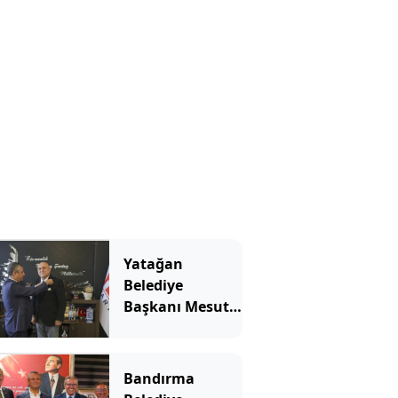
Yatağan
Belediye
Başkanı Mesut
Günay Yeni
Parti'ye geçti
Bandırma