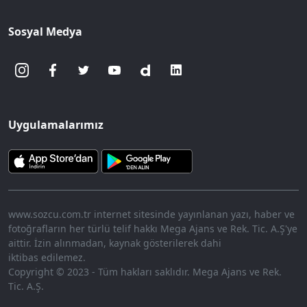
Sosyal Medya
Uygulamalarımız
www.sozcu.com.tr internet sitesinde yayınlanan yazı, haber ve
fotoğrafların her türlü telif hakkı Mega Ajans ve Rek. Tic. A.Ş'ye
aittir. İzin alınmadan, kaynak gösterilerek dahi
iktibas edilemez.
Copyright © 2023 - Tüm hakları saklıdır. Mega Ajans ve Rek.
Tic. A.Ş.