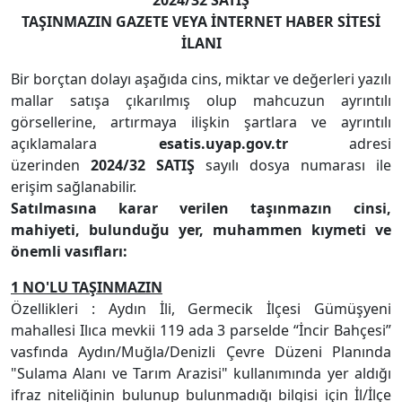
2024/32 SATIŞ
TAŞINMAZIN GAZETE VEYA İNTERNET HABER SİTESİ
İLANI
Bir borçtan dolayı aşağıda cins, miktar ve değerleri yazılı
mallar satışa çıkarılmış olup mahcuzun ayrıntılı
görsellerine, artırmaya ilişkin şartlara ve ayrıntılı
açıklamalara
esatis.uyap.gov.tr
adresi
üzerinden
2024/32 SATIŞ
sayılı dosya numarası ile
erişim sağlanabilir.
Satılmasına karar verilen taşınmazın cinsi,
mahiyeti, bulunduğu yer, muhammen kıymeti ve
önemli vasıfları:
1 NO'LU TAŞINMAZIN
Özellikleri : Aydın İli, Germecik İlçesi Gümüşyeni
mahallesi Ilıca mevkii 119 ada 3 parselde “İncir Bahçesi”
vasfında Aydın/Muğla/Denizli Çevre Düzeni Planında
"Sulama Alanı ve Tarım Arazisi" kullanımında yer aldığı
ifraz niteliğinin bulunup bulunmadığı bilgisi için İl/İlçe