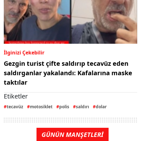
İlginizi Çekebilir
Gezgin turist çifte saldırıp tecavüz eden
saldırganlar yakalandı: Kafalarına maske
taktılar
Etiketler
tecavüz
motosiklet
polis
saldırı
dolar
GÜNÜN MANŞETLERİ