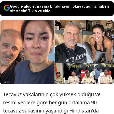
Google algoritmasına bırakmayın, okuyacağınız haberi
siz seçin! Tıkla ve ekle
Hindistan'da eşiyle birlikte seyahat ettiği
sırada saldırıya uğrayarak toplu
tecavüze maruz kalan genç kadına
saldıranlar yakalandı.
Tecavüz vakalarının çok yüksek olduğu ve
resmi verilere göre her gün ortalama 90
tecavüz vakasının yaşandığı Hindistan'da