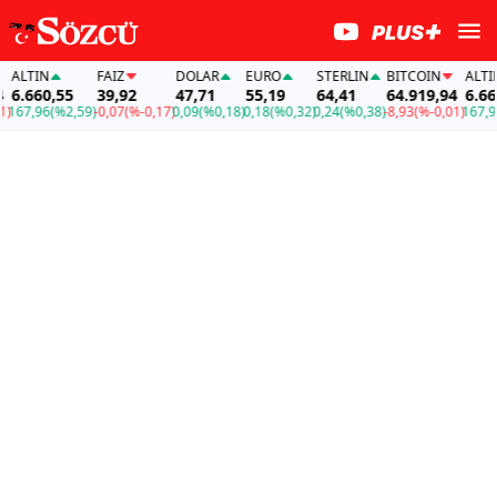
TIN
FAİZ
DOLAR
EURO
STERLIN
BITCOIN
ALTIN
660,55
39,92
47,71
55,19
64,41
64.919,94
6.660,55
,96
(%2,59)
-0,07
(%-0,17)
0,09
(%0,18)
0,18
(%0,32)
0,24
(%0,38)
-8,93
(%-0,01)
167,96
(%2