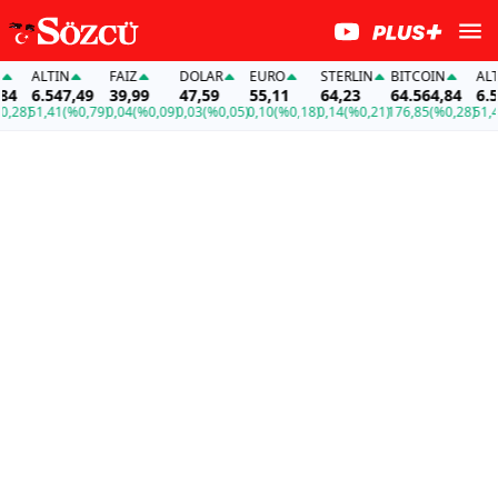
ALTIN
FAİZ
DOLAR
EURO
STERLIN
BITCOIN
ALTIN
6.547,49
39,99
47,59
55,11
64,23
64.564,84
6.547
8)
51,41
(%0,79)
0,04
(%0,09)
0,03
(%0,05)
0,10
(%0,18)
0,14
(%0,21)
176,85
(%0,28)
51,41
(