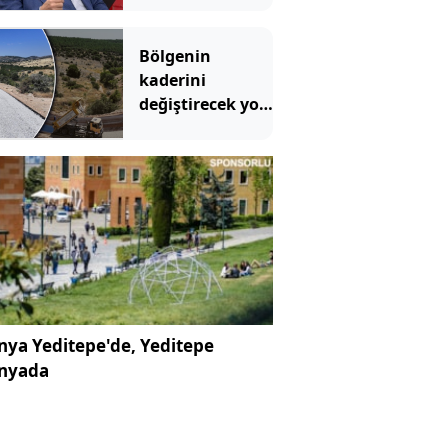
AKP'ye övgü
Bölgenin
kaderini
değiştirecek yol
hizmete girdi: 4
ilçeyi birbirine
bağlıyor
ya Yeditepe'de, Yeditepe
nyada