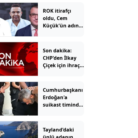
ROK itirafçı
oldu, Cem
Küçük'ün adını
verdi
Son dakika:
CHP'den İlkay
Çiçek için ihraç
talebi!
Cumhurbaşkanı
Erdoğan'a
suikast timinde
yer alan
FETÖ'cünün
ablası da
Tayland'daki
gözaltına alındı
ünlü adanın