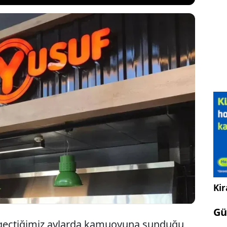
ında Tarım ve Orman Bakanlığı tarafından
de, yemek zinciri Köfteci Yusuf'un ürünlerinde
 edildiği duyurulmuştu. İddiaları yalanlayan Köfteci
in 42 ilinde bulunan 280'i aşkın şubesinde dikkat
değişikliğine gitti.
Kir
Gü
 geçtiğimiz aylarda kamuoyuna sunduğu