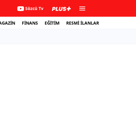
Sözcü Tv
AGAZİN
FİNANS
EĞİTİM
RESMİ İLANLAR