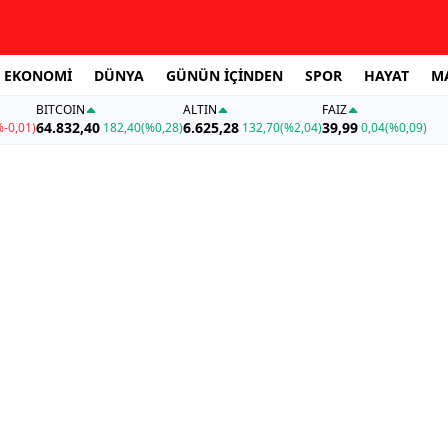
EKONOMİ
DÜNYA
GÜNÜN İÇİNDEN
SPOR
HAYAT
M
BITCOIN
ALTIN
FAİZ
64.832,40
6.625,28
39,99
%-0,01)
182,40
(%0,28)
132,70
(%2,04)
0,04
(%0,09)