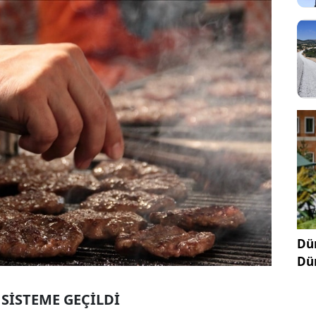
Dün
Dü
 SİSTEME GEÇİLDİ