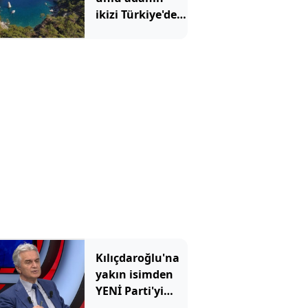
ikizi Türkiye'de
çıktı: Sadece
denizden
gidilebiliyor
Kılıçdaroğlu'na
yakın isimden
YENİ Parti'yi
eleştirirken