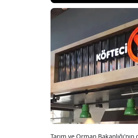
Ekim ayının baş
paylaşılan liste
domuz eti tespit
Yusuf, Türkiye'n
çeken bir sistem 
Tarım ve Orman Bakanlığı'nın