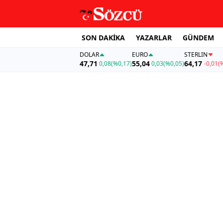
SON DAKİKA
YAZARLAR
GÜNDEM
DOLAR
EURO
STERLIN
47,71
55,04
64,17
0,08
(%0,17)
0,03
(%0,05)
-0,01
(