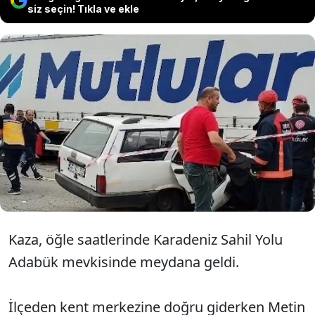
siz seçin! Tıkla ve ekle
Giresun Espiye'de park halindeki tıra
çarpan otomobildeki bir kişi hayatını
kaybetti, sürücü yaralandı.
Kaza, öğle saatlerinde Karadeniz Sahil Yolu
Adabük mevkisinde meydana geldi.
İlçeden kent merkezine doğru giderken Metin