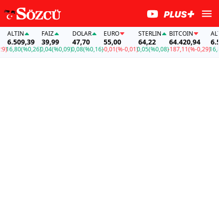
ALTIN
FAİZ
DOLAR
EURO
STERLIN
BITCOIN
ALTIN
6.509,39
39,99
47,70
55,00
64,22
64.420,94
6.509
6,80
(%0,26)
0,04
(%0,09)
0,08
(%0,16)
-0,01
(%-0,01)
0,05
(%0,08)
-187,11
(%-0,29)
16,80
(