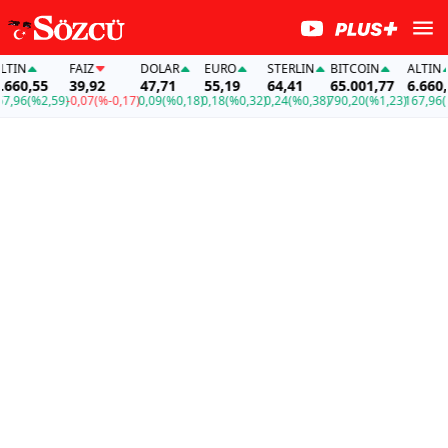
N
FAİZ
DOLAR
EURO
STERLIN
BITCOIN
ALTIN
60,55
39,92
47,71
55,19
64,41
65.001,77
6.660,55
96
(%2,59)
-0,07
(%-0,17)
0,09
(%0,18)
0,18
(%0,32)
0,24
(%0,38)
790,20
(%1,23)
167,96
(%2,