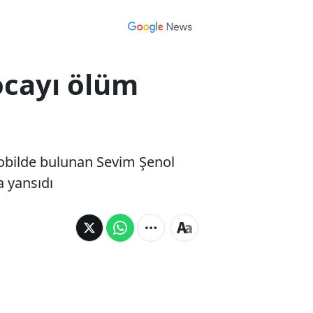
ocayı ölüm
mobilde bulunan Sevim Şenol
a yansıdı