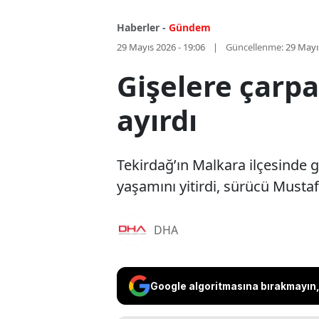
Haberler -
Gündem
29 Mayıs 2026 - 19:06
Güncellenme:
29 Mayı
Gişelere çarp
ayırdı
Tekirdağ’ın Malkara ilçesinde 
yaşamını yitirdi, sürücü Musta
DHA
Google algoritmasına bırakmayın, 