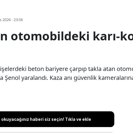
s 2026 - 23:56
an otomobildeki karı-k
gişelerdeki beton bariyere çarpıp takla atan oto
fa Şenol yaralandı. Kaza anı güvenlik kameraların
okuyacağınız haberi siz seçin! Tıkla ve ekle