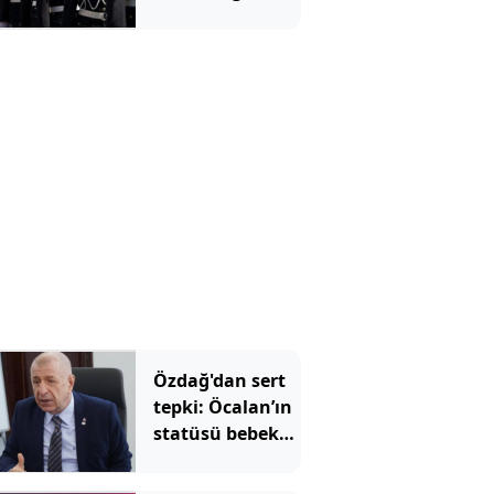
alacak! İşte
aranan şartlar
Özdağ'dan sert
tepki: Öcalan’ın
statüsü bebek
katilidir