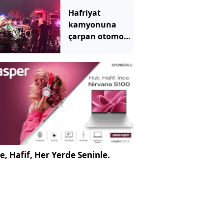
Hafriyat
kamyonuna
çarpan otomobil
hurdaya döndü
e, Hafif, Her Yerde Seninle.