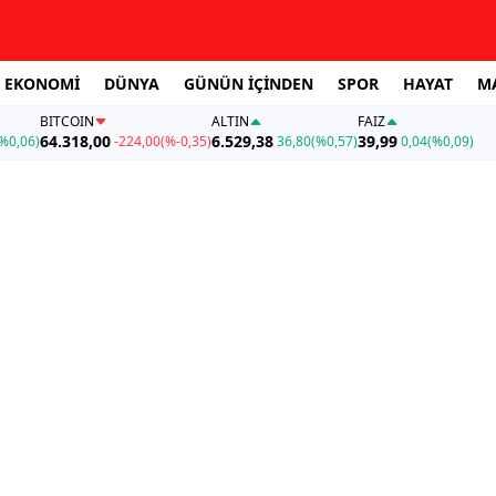
EKONOMİ
DÜNYA
GÜNÜN İÇİNDEN
SPOR
HAYAT
M
BITCOIN
ALTIN
FAİZ
64.318,00
6.529,38
39,99
%0,06)
-224,00
(%-0,35)
36,80
(%0,57)
0,04
(%0,09)