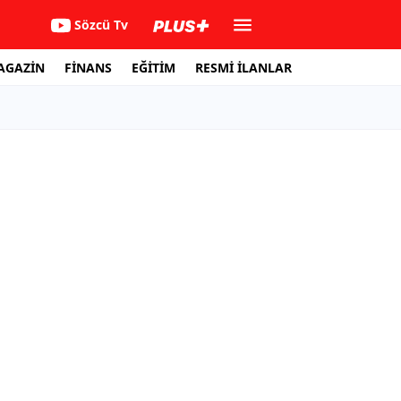
Sözcü Tv
AGAZİN
FİNANS
EĞİTİM
RESMİ İLANLAR