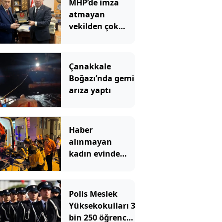
MHP’de imza
atmayan
vekilden çok
çarpıcı
paylaşım: Bir
canım var
Çanakkale
Boğazı’nda gemi
arıza yaptı
Haber
alınmayan
kadın evinde
çöp yığınlarının
arasında
bulundu
Polis Meslek
Yüksekokulları 3
bin 250 öğrenci