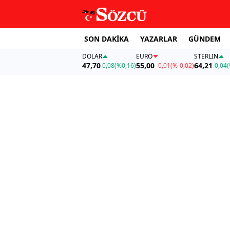
SON DAKİKA
YAZARLAR
GÜNDEM
DOLAR
EURO
STERLIN
47,70
55,00
64,21
0,08
(%0,16)
-0,01
(%-0,02)
0,04
(