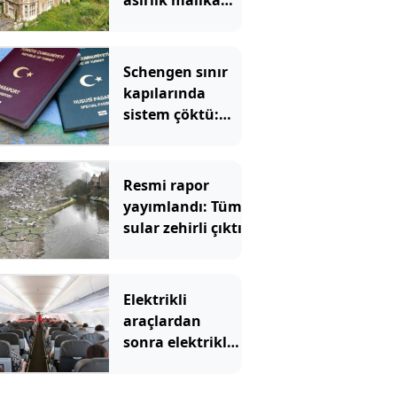
asırlık malikane
servet değerine
satılıyor
Schengen sınır
kapılarında
sistem çöktü:
Türkleri de
etkileyecek
Resmi rapor
yayımlandı: Tüm
sular zehirli çıktı
Elektrikli
araçlardan
sonra elektrikli
uçaklar geliyor:
İlk sefer için