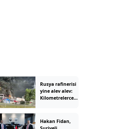
tarih verildi
Rusya rafinerisi
yine alev alev:
Kilometrelerce
öteden görüldü
Hakan Fidan,
Suriyeli