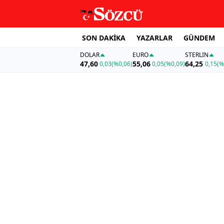
SON DAKİKA
YAZARLAR
GÜNDEM
DOLAR
EURO
STERLIN
47,60
55,06
64,25
0,03
(%0,06)
0,05
(%0,09)
0,15
(%