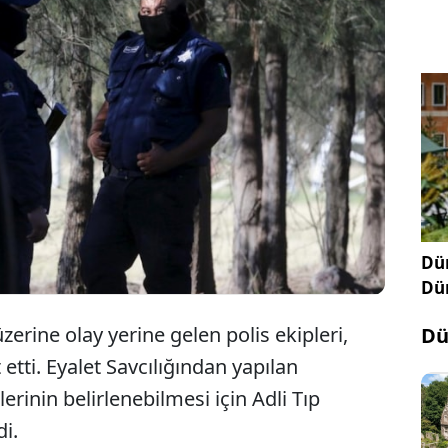
Meksika'nın Zacatecas eyaletinde, gizli bir
çukurda 10 cesedin bulunduğu bildirildi.
Dün
Dü
erine olay yerine gelen polis ekipleri,
Dü
 etti. Eyalet Savcılığından yapılan
erinin belirlenebilmesi için Adli Tıp
i.