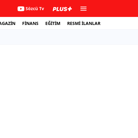
Sözcü Tv
AGAZİN
FİNANS
EĞİTİM
RESMİ İLANLAR