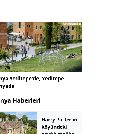
ya Yeditepe'de, Yeditepe
nyada
nya Haberleri
Harry Potter'ın
köyündeki