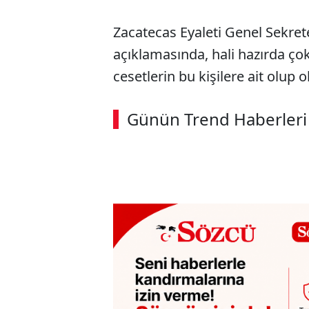
Zacatecas Eyaleti Genel Sekre
açıklamasında, hali hazırda çok
cesetlerin bu kişilere ait olup o
ABERİ OKU
➜
Günün Trend Haberleri
SÖZCÜ SON DAKİKA