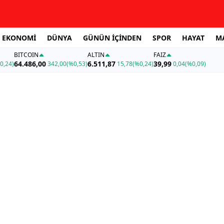
EKONOMİ
DÜNYA
GÜNÜN İÇİNDEN
SPOR
HAYAT
M
BITCOIN
ALTIN
FAİZ
64.486,00
6.511,87
39,99
0,24)
342,00
(%0,53)
15,78
(%0,24)
0,04
(%0,09)