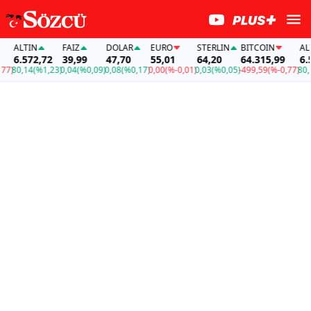
ALTIN
FAİZ
DOLAR
EURO
STERLIN
BITCOIN
ALTI
6.572,72
39,99
47,70
55,01
64,20
64.315,99
6.57
)
80,14
(%1,23)
0,04
(%0,09)
0,08
(%0,17)
0,00
(%-0,01)
0,03
(%0,05)
-499,59
(%-0,77)
80,14