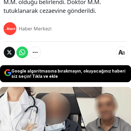
M.M. olduğu belirlendi. Doktor M.M.
tutuklanarak cezaevine gönderildi.
Haber Merkezi
Google algoritmasına bırakmayın, okuyacağınız haberi
siz seçin! Tıkla ve ekle
Çanakkale'deki bir orman kampında soyunma
kabinini kullanan 31 yaşındaki B.A., gizlice
fotoğrafının çekildiğini fark etmesi üzerine
durumu polise bildirdi. Yapılan soruşturma
sonucunda, şüphelinin Ümraniye Eğitim ve