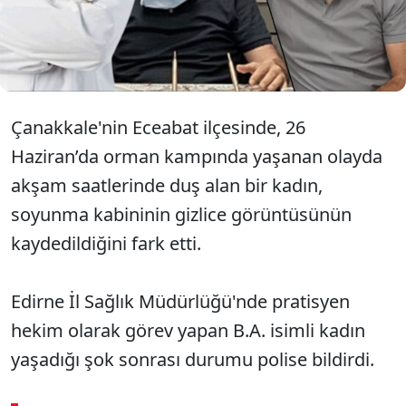
Araştırma Hastanesi'nde kadın doğum uzmanı
olarak görev yapan Doktor M.M. olduğu belirlendi.
Doktor M.M. tutuklanarak cezaevine gönderildi.
Çanakkale'nin Eceabat ilçesinde, 26
Haziran’da orman kampında yaşanan olayda
akşam saatlerinde duş alan bir kadın,
soyunma kabininin gizlice görüntüsünün
kaydedildiğini fark etti.
Edirne İl Sağlık Müdürlüğü'nde pratisyen
hekim olarak görev yapan B.A. isimli kadın
yaşadığı şok sonrası durumu polise bildirdi.