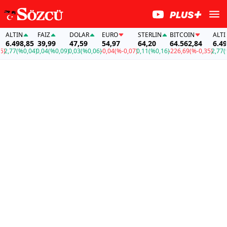
LTIN
FAİZ
DOLAR
EURO
STERLIN
BITCOIN
ALTIN
.498,85
39,99
47,59
54,97
64,20
64.562,84
6.498,
,77
(%0,04)
0,04
(%0,09)
0,03
(%0,06)
-0,04
(%-0,07)
0,11
(%0,16)
-226,69
(%-0,35)
2,77
(%0,