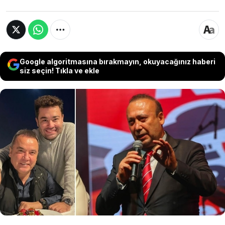
Google algoritmasına bırakmayın, okuyacağınız haberi
siz seçin! Tıkla ve ekle
Adalet Bakanı Akın Gürlek, Uşak Belediye
Başkanı Özkan Yalım ile Antalya Büyükşehir
Belediye Başkanı Muhittin Böcek'in oğlu
Gökhan Böcek'in "etkin pişmanlık"
kapsamında ifade verdiğini açıkladı.