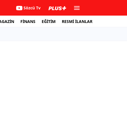
Sözcü Tv
AGAZİN
FİNANS
EĞİTİM
RESMİ İLANLAR