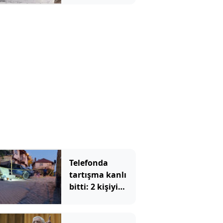
yarısı için ciddi
uyarı geldi
Telefonda
tartışma kanlı
bitti: 2 kişiyi
silahla katletti