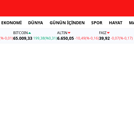
EKONOMİ
DÜNYA
GÜNÜN İÇİNDEN
SPOR
HAYAT
M
BITCOIN
ALTIN
FAİZ
65.009,33
6.650,05
39,92
(%-0,01)
199,38
(%0,31)
-10,49
(%-0,16)
-0,07
(%-0,17)