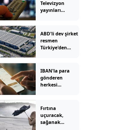
Televizyon
yayınları
tamamen
değişecek
ABD'li dev şirket
resmen
Türkiye'den
çekildi
IBAN'la para
gönderen
herkesi
ilgilendiriyor: Bu
hatayı yapan
yandı, paranız
Fırtına
anında uçuyor
uçuracak,
sağanak
vuracak! Yurdun