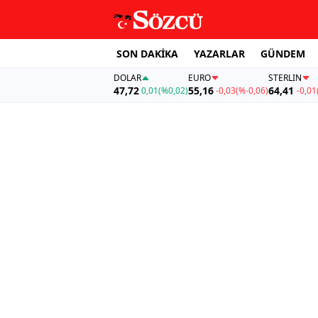
SON DAKİKA
YAZARLAR
GÜNDEM
DOLAR
EURO
STERLIN
47,72
55,16
64,41
0,01
(%0,02)
-0,03
(%-0,06)
-0,01