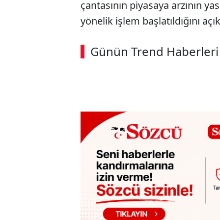
çantasının piyasaya arzının yas
yönelik işlem başlatıldığını açık
ABERİ OKU
➜
Günün Trend Haberleri
00:02
/ 03:53