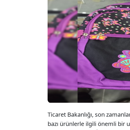
Ticaret Bakanlı
riski taşıyan 
olarak ilkokul
açıkladı. Söz
Ticaret Bakanlığı, son zamanlar
bazı ürünlerle ilgili önemli bir