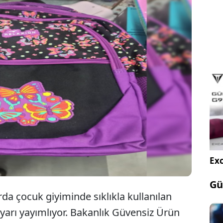
ğı, 'Güvensiz Ürün Bilgi Sistemi' aracılığıyla sağlık
ürünleri açıklamaya devam ediyor. Bakanlık, son
 çocuk çantasında kimyasal madde tespit edildiğini
 konusu ürünün piyasaya sunulması yasaklandı.
Exc
Gü
da çocuk giyiminde sıklıkla kullanılan
 uyarı yayımlıyor. Bakanlık Güvensiz Ürün