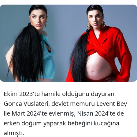
Geçen nisan ayında anne olan
oyuncu Gonca Vuslateri,
"Doğumdan sonra 23 kilo verdim"
dedi.
Ekim 2023'te hamile olduğunu duyuran
Gonca Vuslateri, devlet memuru Levent Bey
ile Mart 2024'te evlenmiş, Nisan 2024'te de
erken doğum yaparak bebeğini kucağına
almıştı.