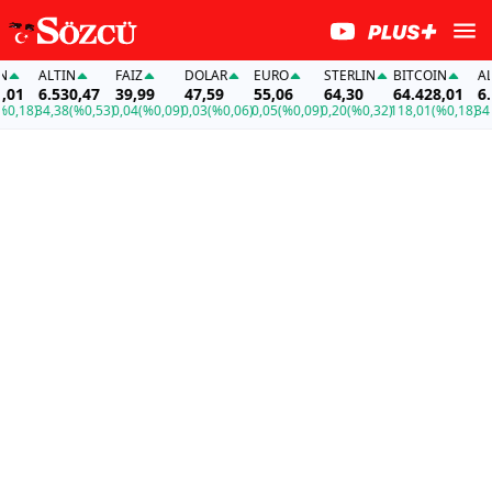
ALTIN
FAİZ
DOLAR
EURO
STERLIN
BITCOIN
ALTI
1
6.530,47
39,99
47,59
55,06
64,30
64.428,01
6.53
18)
34,38
(%0,53)
0,04
(%0,09)
0,03
(%0,06)
0,05
(%0,09)
0,20
(%0,32)
118,01
(%0,18)
34,38