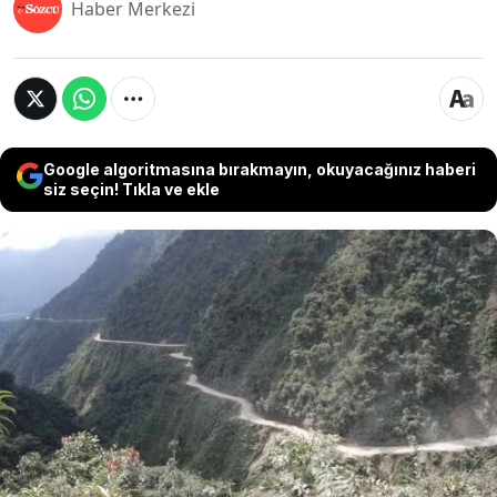
Haber Merkezi
Google algoritmasına bırakmayın, okuyacağınız haberi
siz seçin! Tıkla ve ekle
Bolivya’nın “Ölüm Yolu” olarak bilinen Yungas
Yolu, bin metrelik uçurumlar, keskin virajlar ve
dar geçitleriyle dünyanın en tehlikeli
güzergâhları arasında yer almasına rağmen,
Google Haritalar’ın hâlâ bazı rotalarda bu yolu
önermesi büyük endişe yaratıyor.