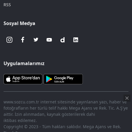
RSS
Sosyal Medya
Uygulamalarımız
www.sozcu.com.tr internet sitesinde yayınlanan yazı, haber ve
fotoğrafların her türlü telif hakkı Mega Ajans ve Rek. Tic. A.Ş'ye
aittir. İzin alınmadan, kaynak gösterilerek dahi
iktibas edilemez.
Copyright © 2023 - Tüm hakları saklıdır. Mega Ajans ve Rek.