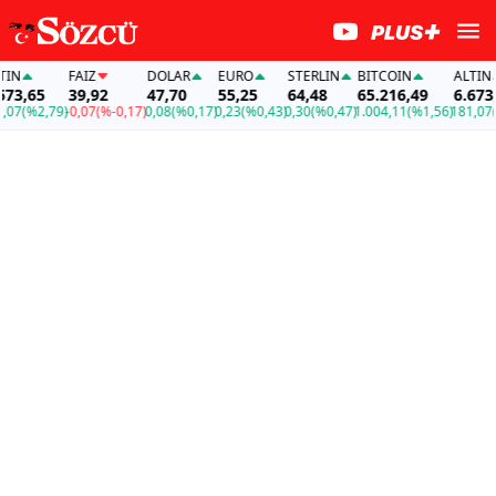
N
FAİZ
DOLAR
EURO
STERLIN
BITCOIN
ALTIN
3,65
39,92
47,70
55,25
64,48
65.216,49
6.673,6
7
(%2,79)
-0,07
(%-0,17)
0,08
(%0,17)
0,23
(%0,43)
0,30
(%0,47)
1.004,11
(%1,56)
181,07
(%2