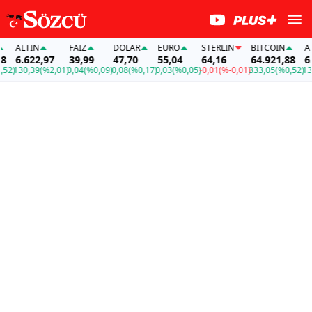
ALTIN
FAİZ
DOLAR
EURO
STERLIN
BITCOIN
ALT
6.622,97
39,99
47,70
55,04
64,16
64.921,88
6.6
2)
130,39
(%2,01)
0,04
(%0,09)
0,08
(%0,17)
0,03
(%0,05)
-0,01
(%-0,01)
333,05
(%0,52)
130,