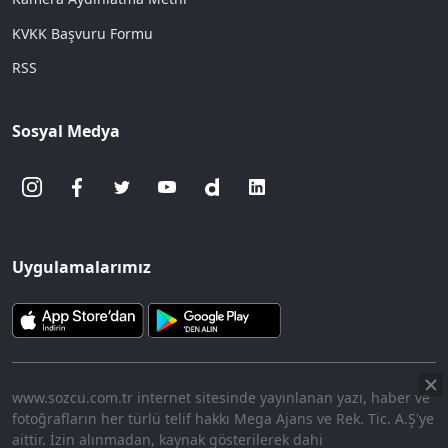
KVKK Başvuru Formu
RSS
Sosyal Medya
Uygulamalarımız
www.sozcu.com.tr internet sitesinde yayınlanan yazı, haber ve
fotoğrafların her türlü telif hakkı Mega Ajans ve Rek. Tic. A.Ş'ye
aittir. İzin alınmadan, kaynak gösterilerek dahi