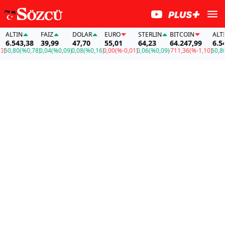
LTIN
FAİZ
DOLAR
EURO
STERLIN
BITCOIN
ALTIN
.543,38
39,99
47,70
55,01
64,23
64.247,99
6.543,
0,80
(%0,78)
0,04
(%0,09)
0,08
(%0,16)
0,00
(%-0,01)
0,06
(%0,09)
-711,36
(%-1,10)
50,80
(%