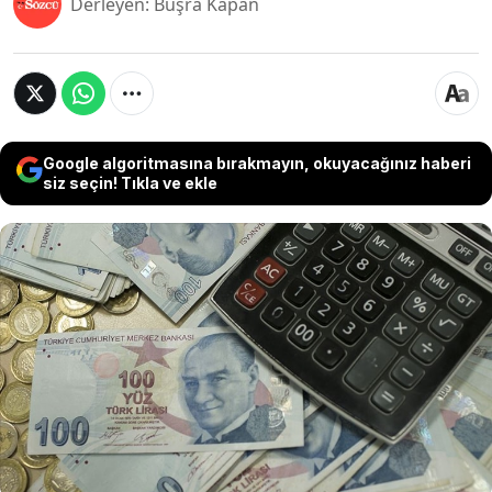
Derleyen: Büşra Kapan
Google algoritmasına bırakmayın, okuyacağınız haberi
siz seçin! Tıkla ve ekle
Türkiye Cumhuriyet Merkez Bankası, yılın ilk Para
Politikası Kurulu toplantısını bugün
gerçekleştirecek. Aralık ayında yüzde 47,5'e
indirilen politika faizinin, bu toplantıda nasıl bir
yol izleyeceği yatırımcılar tarafından merakla
bekleniyor? Peki Merkez Bankası'nın kararı ne
olacak? İşte detaylar...