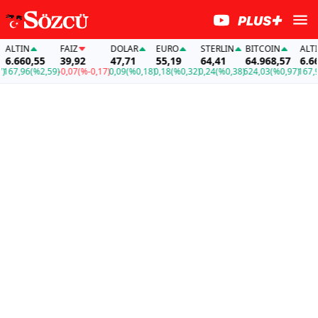
LTIN
FAİZ
DOLAR
EURO
STERLIN
BITCOIN
ALTIN
.660,55
39,92
47,71
55,19
64,41
64.968,57
6.660,
7,96
(%2,59)
-0,07
(%-0,17)
0,09
(%0,18)
0,18
(%0,32)
0,24
(%0,38)
624,03
(%0,97)
167,96
(