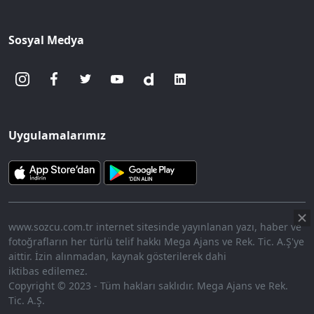
Sosyal Medya
Uygulamalarımız
www.sozcu.com.tr internet sitesinde yayınlanan yazı, haber ve
fotoğrafların her türlü telif hakkı Mega Ajans ve Rek. Tic. A.Ş'ye
aittir. İzin alınmadan, kaynak gösterilerek dahi
iktibas edilemez.
Copyright © 2023 - Tüm hakları saklıdır. Mega Ajans ve Rek.
Tic. A.Ş.
360p
Loaded
:
Sesi